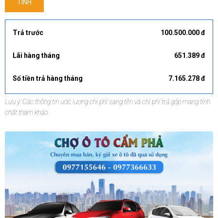
TÍNH
Trả trước
100.500.000 đ
Lãi hàng tháng
651.389 đ
Số tiền trả hàng tháng
7.165.278 đ
Lưu ý: Các thông tin ước lượng chi phí sang tên và chi phí trả góp mang tính
chất tham khảo