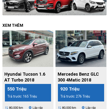
XEM THÊM
Hyundai Tucson 1.6
Mercedes Benz GLC
AT Turbo 2018
300 4Matic 2018
550 Triệu
920 Triệu
Trả trước: 165 Triệu
Trả trước: 276 Triệu
80,000 km
Lắp ráp
80,000 km
Lắp ráp
add_road
language
add_road
language