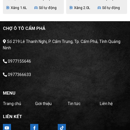
Xăng 1.6L
Số tự động
Xăng 2.0L
Số tự động
ev_station
directions_car
ev_station
directions_car
CHỢ Ô TÔ CẨM PHẢ
Số 219 Lê Thanh Nghị, P. Cẩm Trung, Tp. Cẩm Phả, Tỉnh Quảng
Ninh
0977155646
0977366633
MENU
Trang chủ
Giới thiệu
Tin tức
Liên hệ
LIÊN KẾT