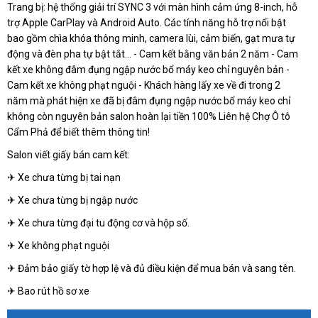
Trang bị: hệ thống giải trí SYNC 3 với màn hình cảm ứng 8-inch, hỗ
trợ Apple CarPlay và Android Auto. Các tính năng hỗ trợ nổi bật
bao gồm chìa khóa thông minh, camera lùi, cảm biến, gạt mưa tự
động và đèn pha tự bật tắt... - Cam kết bằng văn bản 2 năm - Cam
kết xe không đâm đụng ngập nước bổ máy keo chỉ nguyên bản -
Cam kết xe không phạt nguội - Khách hàng lấy xe về đi trong 2
năm mà phát hiện xe đã bị đâm đụng ngập nước bổ máy keo chỉ
không còn nguyên bản salon hoàn lại tiền 100% Liên hệ Chợ Ô tô
Cẩm Phả để biết thêm thông tin!
Salon viết giấy bán cam kết:
✈ Xe chưa từng bị tai nạn
✈ Xe chưa từng bị ngập nước
✈ Xe chưa từng đại tu động cơ và hộp số.
✈ Xe không phạt nguội
✈ Đảm bảo giấy tờ hợp lệ và đủ điều kiện để mua bán và sang tên.
✈ Bao rút hồ sơ xe