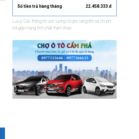
Số tiền trả hàng tháng
22.458.333 đ
Lưu ý: Các thông tin ước lượng chi phí sang tên và chi phí
trả góp mang tính chất tham khảo