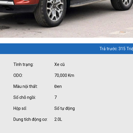
Trả trước: 315 Tri
Tình trạng:
Xe cũ
ODO:
70,000 Km
Màu nội thất:
Đen
Số chỗ ngồi:
7
Hộp số:
Số tự động
Dung tích động cơ:
2.0L