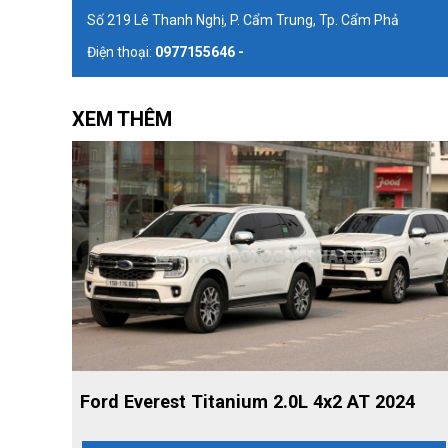
Số 219 Lê Thanh Nghị, P. Cẩm Trung, Tp. Cẩm Phả
Điện thoại:
0977155646 -
XEM THÊM
Ford Everest Titanium 2.0L 4x2 AT 2024