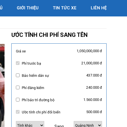
Ủ
GIỚI THIỆU
TIN TỨC XE
LIÊN HỆ
ƯỚC TÍNH CHI PHÍ SANG TÊN
1,050,000,000 đ
Giá xe
21,000,000 đ
Phí trước bạ
437.000 đ
Bảo hiểm dân sự
240.000 đ
Phí đăng kiểm
1.560.000 đ
Phí bảo trì đường bộ
500.000 đ
Ước tính chi phí đổi biển
Sang