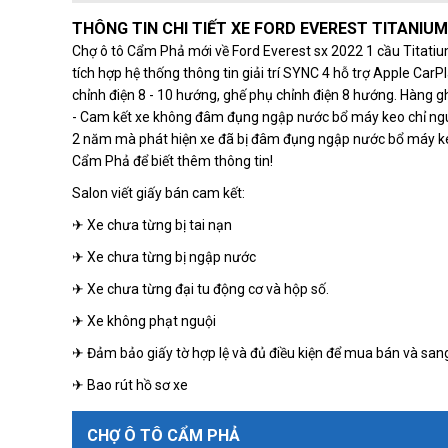
THÔNG TIN CHI TIẾT XE FORD EVEREST TITANIUM 
Chợ ô tô Cẩm Phả mới về Ford Everest sx 2022 1 cầu Titatium
tích hợp hệ thống thông tin giải trí SYNC 4 hỗ trợ Apple Car
chỉnh điện 8 - 10 hướng, ghế phụ chỉnh điện 8 hướng. Hàng 
- Cam kết xe không đâm đụng ngập nước bổ máy keo chỉ nguy
2 năm mà phát hiện xe đã bị đâm đụng ngập nước bổ máy keo
Cẩm Phả để biết thêm thông tin!
Salon viết giấy bán cam kết:
✈ Xe chưa từng bị tai nạn
✈ Xe chưa từng bị ngập nước
✈ Xe chưa từng đại tu động cơ và hộp số.
✈ Xe không phạt nguội
✈ Đảm bảo giấy tờ hợp lệ và đủ điều kiện để mua bán và sang
✈ Bao rút hồ sơ xe
CHỢ Ô TÔ CẨM PHẢ