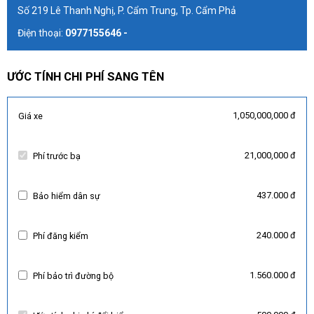
Số 219 Lê Thanh Nghị, P. Cẩm Trung, Tp. Cẩm Phả
Điện thoại:
0977155646 -
ƯỚC TÍNH CHI PHÍ SANG TÊN
1,050,000,000 đ
Giá xe
21,000,000 đ
Phí trước bạ
437.000 đ
Bảo hiểm dân sự
240.000 đ
Phí đăng kiểm
1.560.000 đ
Phí bảo trì đường bộ