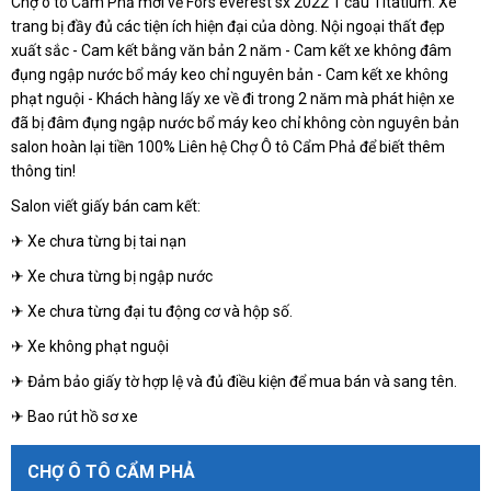
Chợ ô tô Cẩm Phả mới về Fors everest sx 2022 1 cầu Titatium. Xe
trang bị đầy đủ các tiện ích hiện đại của dòng. Nội ngoại thất đẹp
xuất sắc - Cam kết bằng văn bản 2 năm - Cam kết xe không đâm
đụng ngập nước bổ máy keo chỉ nguyên bản - Cam kết xe không
phạt nguội - Khách hàng lấy xe về đi trong 2 năm mà phát hiện xe
đã bị đâm đụng ngập nước bổ máy keo chỉ không còn nguyên bản
salon hoàn lại tiền 100% Liên hệ Chợ Ô tô Cẩm Phả để biết thêm
thông tin!
Salon viết giấy bán cam kết:
✈ Xe chưa từng bị tai nạn
✈ Xe chưa từng bị ngập nước
✈ Xe chưa từng đại tu động cơ và hộp số.
✈ Xe không phạt nguội
✈ Đảm bảo giấy tờ hợp lệ và đủ điều kiện để mua bán và sang tên.
✈ Bao rút hồ sơ xe
CHỢ Ô TÔ CẨM PHẢ