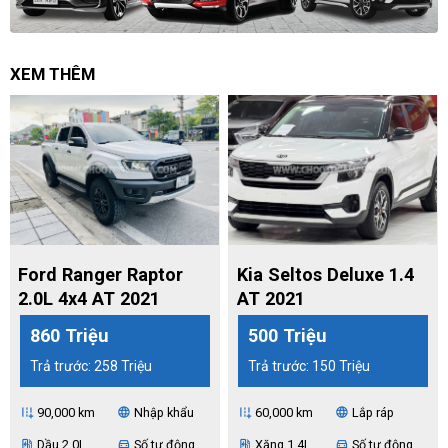
XEM THÊM
Ford Ranger Raptor
Kia Seltos Deluxe 1.4
2.0L 4x4 AT 2021
AT 2021
860 Triệu
500 Triệu
Trả trước: 258 Triệu
Trả trước: 150 Triệu
90,000 km
Nhập khẩu
60,000 km
Lắp ráp
add_road
language
add_road
language
Dầu 2.0L
Số tự động
Xăng 1.4L
Số tự động
ev_station
directions_car
ev_station
directions_car