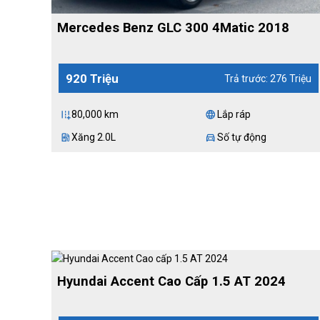
Mercedes Benz GLC 300 4Matic 2018
920 Triệu
Trả trước: 276 Triệu
80,000 km
Lắp ráp
add_road
language
Xăng 2.0L
Số tự động
ev_station
directions_car
Hyundai Accent Cao Cấp 1.5 AT 2024