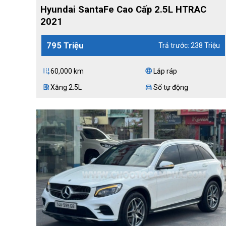
Hyundai SantaFe Cao Cấp 2.5L HTRAC
2021
795 Triệu
Trả trước: 238 Triệu
60,000 km
Lắp ráp
add_road
language
Xăng 2.5L
Số tự động
ev_station
directions_car