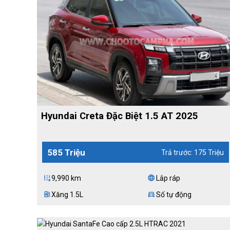
Hyundai Creta Đặc Biệt 1.5 AT 2025
585 Triệu
Trả trước: 175 Triệu
9,990 km
Lắp ráp
add_road
language
Xăng 1.5L
Số tự động
ev_station
directions_car