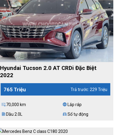
Hyundai Tucson 2.0 AT CRDi Đặc Biệt
2022
765 Triệu
Trả trước: 229 Triệu
70,000 km
Lắp ráp
add_road
language
Dầu 2.0L
Số tự động
ev_station
directions_car