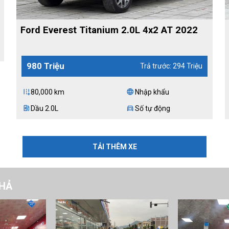
Ford Everest Titanium 2.0L 4x2 AT 2022
980 Triệu
Trả trước: 294 Triệu
80,000 km
Nhập khẩu
add_road
language
Dầu 2.0L
Số tự động
ev_station
directions_car
TẢI THÊM XE
PHẢ