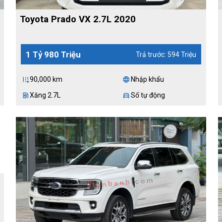
Toyota Prado VX 2.7L 2020
1 Tỷ 980 Triệu
Trả trước: 594 Triệu
90,000 km
Nhập khẩu
add_road
language
Xăng 2.7L
Số tự động
ev_station
directions_car