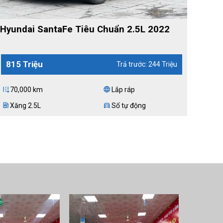
Hyundai SantaFe Tiêu Chuẩn 2.5L 2022
815 Triệu
Trả trước: 244 Triệu
70,000 km
Lắp ráp
add_road
language
Xăng 2.5L
Số tự động
ev_station
directions_car