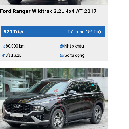
Ford Ranger Wildtrak 3.2L 4x4 AT 2017
520 Triệu
Trả trước: 156 Triệu
80,000 km
Nhập khẩu
add_road
language
Dầu 3.2L
Số tự động
ev_station
directions_car