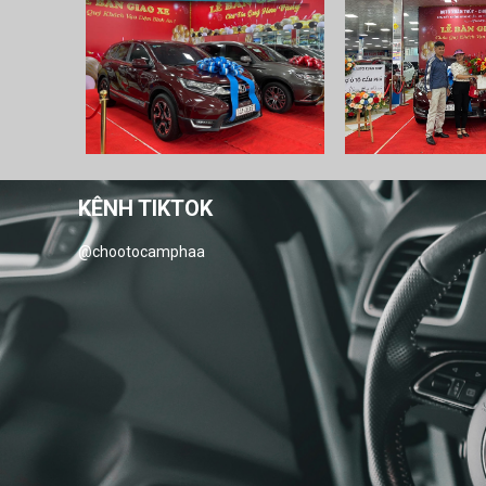
KÊNH TIKTOK
@chootocamphaa