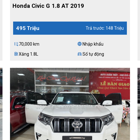
Honda Civic G 1.8 AT 2019
495 Triệu
Trả trước: 148 Triệu
70,000 km
Nhập khẩu
add_road
language
Xăng 1.8L
Số tự động
ev_station
directions_car