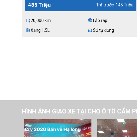
485 Triệu
Trả trước: 145 Triệu
20,000 km
Lắp ráp
add_road
language
Xăng 1.5L
Số tự động
ev_station
directions_car
HÌNH ẢNH GIAO XE TẠI CHỢ Ô TÔ CẨM 