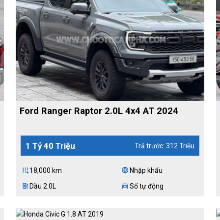
Ford Ranger Raptor 2.0L 4x4 AT 2024
1 Tỷ 40 Triệu
Trả trước: 312 Triệu
18,000 km
Nhập khẩu
add_road
language
Dầu 2.0L
Số tự động
ev_station
directions_car