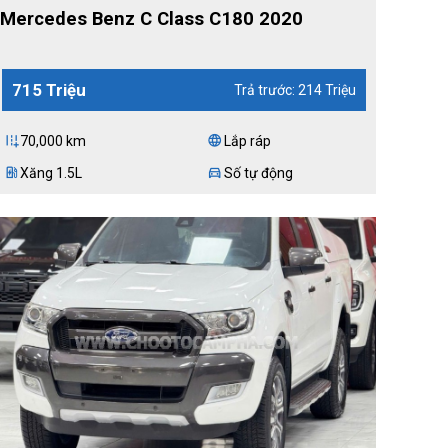
Mercedes Benz C Class C180 2020
715 Triệu
Trả trước: 214 Triệu
70,000 km
Lắp ráp
add_road
language
Xăng 1.5L
Số tự động
ev_station
directions_car