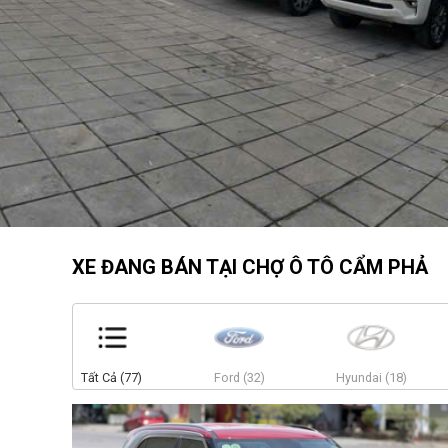
XE ĐANG BÁN TẠI CHỢ Ô TÔ CẨM PHẢ
Tất Cả (77)
Ford (32)
Hyundai (18)