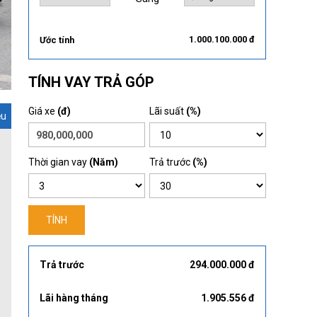
1.000.100.000 đ
Ước tính
TÍNH VAY TRẢ GÓP
Giá xe
(đ)
Lãi suất
(%)
ệu
Thời gian vay
(Năm)
Trả trước
(%)
TÍNH
Trả trước
294.000.000 đ
Lãi hàng tháng
1.905.556 đ