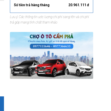
Số tiền trả hàng tháng
20.961.111 đ
Lưu ý: Các thông tin ước lượng chi phí sang tên và chi phí
trả góp mang tính chất tham khảo