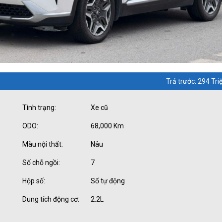
Trả trước: 294 Tri
Tình trạng:
Xe cũ
ODO:
68,000 Km
Màu nội thất:
Nâu
Số chỗ ngồi:
7
Hộp số:
Số tự động
Dung tích động cơ:
2.2L