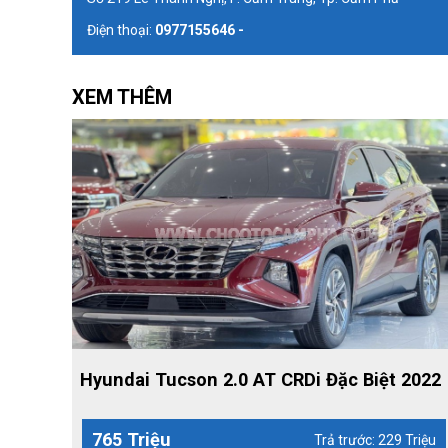
Điện thoại:
0977155646 -
XEM THÊM
Hyundai Tucson 2.0 AT CRDi Đặc Biệt 2022
765 Triệu
Trả trước: 229 Triệu