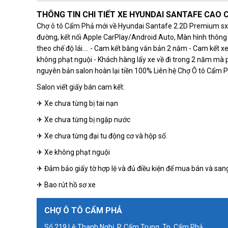
THÔNG TIN CHI TIẾT XE HYUNDAI SANTAFE CAO C
Chợ ô tô Cẩm Phả mới về Hyundai Santafe 2.2D Premium sx 2
đường, kết nối Apple CarPlay/Android Auto, Màn hình thông tin
theo chế độ lái.... - Cam kết bằng văn bản 2 năm - Cam kế
không phạt nguội - Khách hàng lấy xe về đi trong 2 năm mà
nguyên bản salon hoàn lại tiền 100% Liên hệ Chợ Ô tô Cẩm Ph
Salon viết giấy bán cam kết:
✈ Xe chưa từng bị tai nạn
✈ Xe chưa từng bị ngập nước
✈ Xe chưa từng đại tu động cơ và hộp số.
✈ Xe không phạt nguội
✈ Đảm bảo giấy tờ hợp lệ và đủ điều kiện để mua bán và sang
✈ Bao rút hồ sơ xe
CHỢ Ô TÔ CẨM PHẢ
Số 219 Lê Thanh Nghị, P. Cẩm Trung, Tp. Cẩm Phả