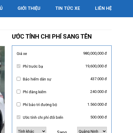
Ủ
GIỚI THIỆU
TIN TỨC XE
LIÊN HỆ
ƯỚC TÍNH CHI PHÍ SANG TÊN
980,000,000 đ
Giá xe
19,600,000 đ
Phí trước bạ
437.000 đ
Bảo hiểm dân sự
240.000 đ
Phí đăng kiểm
1.560.000 đ
Phí bảo trì đường bộ
500.000 đ
Ước tính chi phí đổi biển
Sang