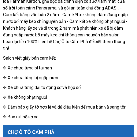
loa Harman Kardon, ghế bọc da chỉnh điện có sưởi/làm mát, cửa
sổ trời toàn cảnh Panorama, và gói an toàn chủ động ADAS... -
Cam kết bằng văn bản 2 năm - Cam kết xe không đâm đụng ngập
nước bổ máy keo chỉ nguyên bản - Cam kết xe không phạt nguội -
Khách hàng lấy xe về đi trong 2 năm mà phát hiện xe đã bị đâm
đụng ngập nước bổ máy keo chỉ không còn nguyên bản salon
hoàn lại tiền 100% Liên hệ Chợ Ô tô Cẩm Phả để biết thêm thông
tin!
Salon viết giấy bán cam kết:
✈ Xe chưa từng bị tai nạn
✈ Xe chưa từng bị ngập nước
✈ Xe chưa từng đại tu động cơ và hộp số.
✈ Xe không phạt nguội
✈ Đảm bảo giấy tờ hợp lệ và đủ điều kiện để mua bán và sang tên.
✈ Bao rút hồ sơ xe
CHỢ Ô TÔ CẨM PHẢ