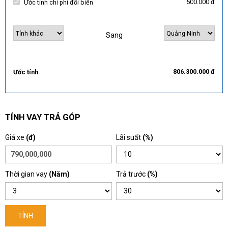
500.000 đ
Ước tính chi phí đổi biển
Sang
806.300.000 đ
Ước tính
TÍNH VAY TRẢ GÓP
Giá xe
(đ)
Lãi suất
(%)
Thời gian vay
(Năm)
Trả trước
(%)
TÍNH