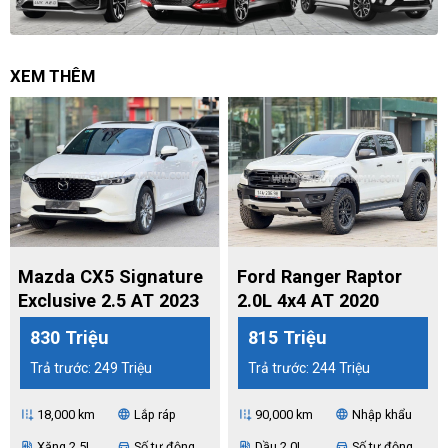
XEM THÊM
Mazda CX5 Signature
Ford Ranger Raptor
Exclusive 2.5 AT 2023
2.0L 4x4 AT 2020
830 Triệu
815 Triệu
Trả trước: 249 Triệu
Trả trước: 244 Triệu
18,000 km
Lắp ráp
90,000 km
Nhập khẩu
add_road
language
add_road
language
Xăng 2.5L
Số tự động
Dầu 2.0L
Số tự động
ev_station
directions_car
ev_station
directions_car