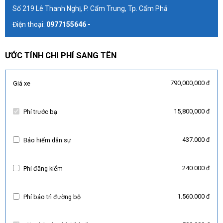
Số 219 Lê Thanh Nghị, P. Cẩm Trung, Tp. Cẩm Phả
Điện thoại:
0977155646 -
ƯỚC TÍNH CHI PHÍ SANG TÊN
790,000,000 đ
Giá xe
15,800,000 đ
Phí trước bạ
437.000 đ
Bảo hiểm dân sự
240.000 đ
Phí đăng kiểm
1.560.000 đ
Phí bảo trì đường bộ