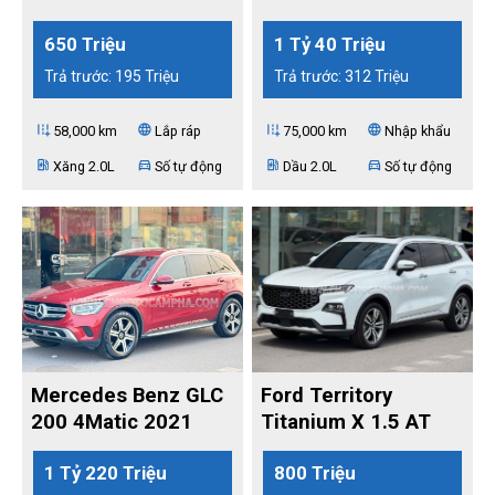
2022
2022
650 Triệu
1 Tỷ 40 Triệu
Trả trước: 195 Triệu
Trả trước: 312 Triệu
add_road
language
add_road
language
58,000 km
Lắp ráp
75,000 km
Nhập khẩu
ev_station
directions_car
ev_station
directions_car
Xăng 2.0L
Số tự động
Dầu 2.0L
Số tự động
Mercedes Benz GLC
Ford Territory
200 4Matic 2021
Titanium X 1.5 AT
2025
1 Tỷ 220 Triệu
800 Triệu