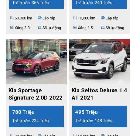
Trả trước: 366 Triệu
Trả trước: 240 Triệu
add_road
language
add_road
language
60,000 km
Lắp ráp
10,000 km
Lắp ráp
ev_station
directions_car
ev_station
directions_car
Xăng 2.0L
Số tự động
Xăng 1.5L
Số tự động
Kia Sportage
Kia Seltos Deluxe 1.4
Signature 2.0D 2022
AT 2021
780 Triệu
495 Triệu
Trả trước: 234 Triệu
Trả trước: 148 Triệu
add_road
language
add_road
language