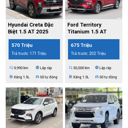
Hyundai Creta Đặc
Ford Territory
Biệt 1.5 AT 2025
Titanium 1.5 AT
2022
570 Triệu
675 Triệu
Trả trước: 171 Triệu
Trả trước: 202 Triệu
add_road
language
add_road
language
9,990 km
Lắp ráp
50,000 km
Lắp ráp
ev_station
directions_car
ev_station
directions_car
Xăng 1.5L
Số tự động
Xăng 1.5L
Số tự động