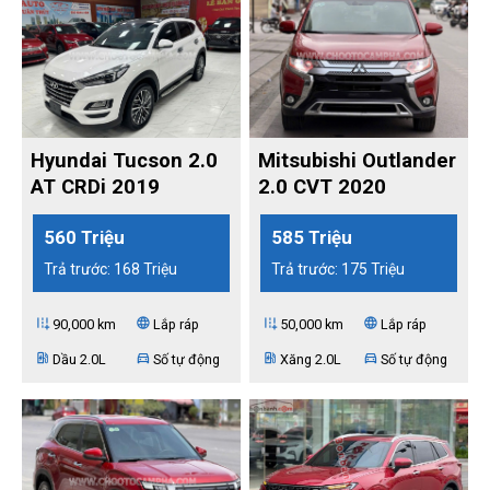
Hyundai Tucson 2.0
Mitsubishi Outlander
AT CRDi 2019
2.0 CVT 2020
560 Triệu
585 Triệu
Trả trước: 168 Triệu
Trả trước: 175 Triệu
add_road
language
add_road
language
90,000 km
Lắp ráp
50,000 km
Lắp ráp
ev_station
directions_car
ev_station
directions_car
Dầu 2.0L
Số tự động
Xăng 2.0L
Số tự động