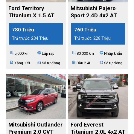
Ford Territory
Mitsubishi Pajero
Titanium X 1.5 AT
Sport 2.4D 4x2 AT
2024
2021
780 Triệu
760 Triệu
Trả trước: 234 Triệu
Trả trước: 228 Triệu
add_road
language
add_road
language
5,000 km
Lắp ráp
80,000 km
Nhập khẩu
ev_station
directions_car
ev_station
directions_car
Xăng 1.5L
Số tự động
Dầu 2.4L
Số tự động
Mitsubishi Outlander
Ford Everest
Premium 2.0 CVT
Titanium 2.0L 4x2 AT