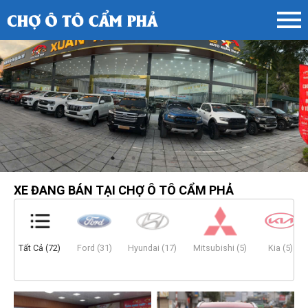
XE ĐANG BÁN TẠI CHỢ Ô TÔ CẨM PHẢ
Tất Cả (72)
Ford (31)
Hyundai (17)
Mitsubishi (5)
Kia (5)