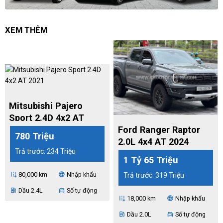
XEM THÊM
Mitsubishi Pajero
Sport 2.4D 4x2 AT
2021
Ford Ranger Raptor
780 Triệu
2.0L 4x4 AT 2024
Trả trước: 234 Triệu
1 Tỷ 65 Triệu
80,000 km
Nhập khẩu
add_road
language
Trả trước: 319 Triệu
Dầu 2.4L
Số tự động
ev_station
directions_car
18,000 km
Nhập khẩu
add_road
language
Dầu 2.0L
Số tự động
ev_station
directions_car