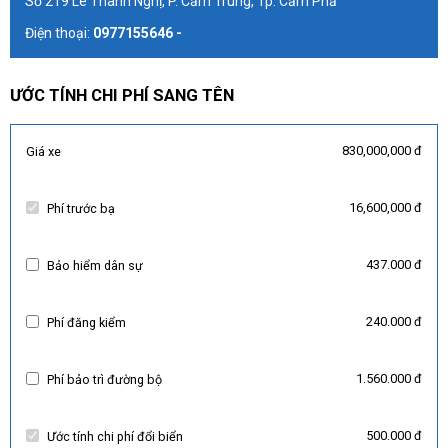
Số 219 Lê Thanh Nghị, P. Cẩm Trung, Tp. Cẩm Phả
Điện thoại:
0977155646 -
ƯỚC TÍNH CHI PHÍ SANG TÊN
830,000,000 đ
Giá xe
16,600,000 đ
Phí trước bạ
437.000 đ
Bảo hiểm dân sự
240.000 đ
Phí đăng kiểm
1.560.000 đ
Phí bảo trì đường bộ
500.000 đ
Ước tính chi phí đổi biển