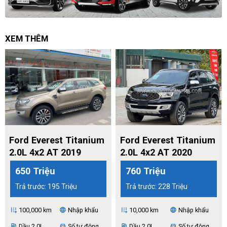
XEM THÊM
Ford Everest Titanium
Ford Everest Titanium
2.0L 4x2 AT 2019
2.0L 4x2 AT 2020
650 Triệu
760 Triệu
Trả trước: 195 Triệu
Trả trước: 228 Triệu
100,000 km
Nhập khẩu
10,000 km
Nhập khẩu
add_road
language
add_road
language
Dầu 2.0L
Số tự động
Dầu 2.0L
Số tự động
ev_station
directions_car
ev_station
directions_car