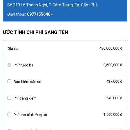
Số 219 Lê Thanh Nghị, P. Cẩm Trung, Tp. Cẩm Phả
Điện thoại:
0977155646 -
ƯỚC TÍNH CHI PHÍ SANG TÊN
480,000,000 đ
Giá xe
9,600,000 đ
Phí trước bạ
437.000 đ
Bảo hiểm dân sự
240.000 đ
Phí đăng kiểm
1.560.000 đ
Phí bảo trì đường bộ