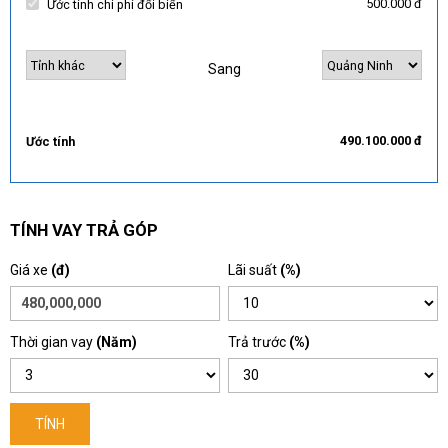
500.000 đ
Ước tính chi phí đổi biển
Sang
490.100.000 đ
Ước tính
TÍNH VAY TRẢ GÓP
Giá xe
(đ)
Lãi suất
(%)
Thời gian vay
(Năm)
Trả trước
(%)
TÍNH