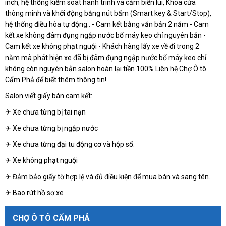
inch, hệ thống kiểm soát hành trình và cảm biến lùi, Khóa cửa
thông minh và khởi động bằng nút bấm (Smart key & Start/Stop),
hệ thống điều hòa tự động.. - Cam kết bằng văn bản 2 năm - Cam
kết xe không đâm đụng ngập nước bổ máy keo chỉ nguyên bản -
Cam kết xe không phạt nguội - Khách hàng lấy xe về đi trong 2
năm mà phát hiện xe đã bị đâm đụng ngập nước bổ máy keo chỉ
không còn nguyên bản salon hoàn lại tiền 100% Liên hệ Chợ Ô tô
Cẩm Phả để biết thêm thông tin!
Salon viết giấy bán cam kết:
✈ Xe chưa từng bị tai nạn
✈ Xe chưa từng bị ngập nước
✈ Xe chưa từng đại tu động cơ và hộp số.
✈ Xe không phạt nguội
✈ Đảm bảo giấy tờ hợp lệ và đủ điều kiện để mua bán và sang tên.
✈ Bao rút hồ sơ xe
CHỢ Ô TÔ CẨM PHẢ