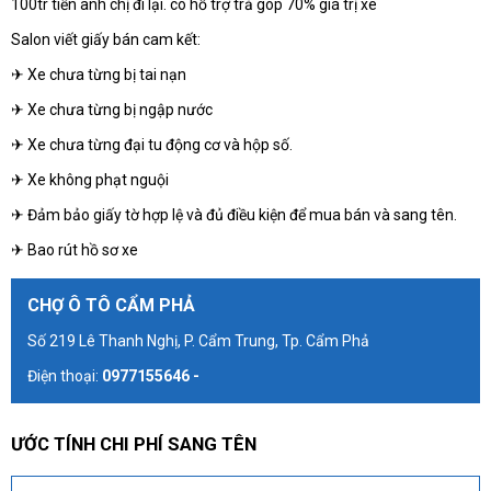
100tr tiền anh chị đi lại. có hỗ trợ trả góp 70% giá trị xe
Salon viết giấy bán cam kết:
✈ Xe chưa từng bị tai nạn
✈ Xe chưa từng bị ngập nước
✈ Xe chưa từng đại tu động cơ và hộp số.
✈ Xe không phạt nguội
✈ Đảm bảo giấy tờ hợp lệ và đủ điều kiện để mua bán và sang tên.
✈ Bao rút hồ sơ xe
CHỢ Ô TÔ CẨM PHẢ
Số 219 Lê Thanh Nghị, P. Cẩm Trung, Tp. Cẩm Phả
Điện thoại:
0977155646 -
ƯỚC TÍNH CHI PHÍ SANG TÊN