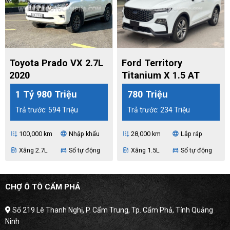
Toyota Prado VX 2.7L
Ford Territory
2020
Titanium X 1.5 AT
2024
1 Tỷ 980 Triệu
780 Triệu
Trả trước: 594 Triệu
Trả trước: 234 Triệu
100,000 km
Nhập khẩu
28,000 km
Lắp ráp
add_road
language
add_road
language
Xăng 2.7L
Số tự động
Xăng 1.5L
Số tự động
ev_station
directions_car
ev_station
directions_car
CHỢ Ô TÔ CẨM PHẢ
Số 219 Lê Thanh Nghị, P. Cẩm Trung, Tp. Cẩm Phả, Tỉnh Quảng
Ninh