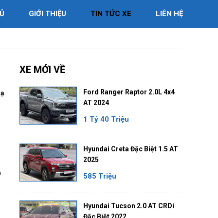
Ủ
GIỚI THIỆU
TIN TỨC XE
LIÊN HỆ
XE MỚI VỀ
Ford Ranger Raptor 2.0L 4x4
lạ
AT 2024
1 Tỷ 40 Triệu
Hyundai Creta Đặc Biệt 1.5 AT
2025
n
585 Triệu
Hyundai Tucson 2.0 AT CRDi
Đặc Biệt 2022