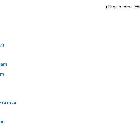
(Theo baomoi.c
tết
 Nam
ăm
ỷ ra mua
Nam