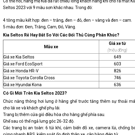
Có thể nói, hãng mẹ Kia đã rất chiều lòng khách hàng khi cho ra mắt Ki
Seltos 2023 với 9 màu sơn khác nhau. Trong đó:
4 tông màu kết hợp: đen – trắng, đen – đỏ, đen – vàng và đen – cam.
5 màu đơn: Đen, Trắng, Cam, Đỏ, Vàng.
Kia Seltos Rẻ Hay Đắt So Với Các Đối Thủ Cùng Phân Khúc?
Giá xe từ
Mẫu xe
(triệu đồng)
Giá xe Kia Seltos
649
Giá xe Ford EcoSport
603
Giá xe Honda HR-V
826
Giá xe Toyota Corolla Cross
746
Giá xe Hyundai Kona
636
Có Gì Mới Trên Kia Seltos 2023?
Chức năng thông hơi lưng ở hàng ghế trước tăng thêm sự thoải má
cho lái xe và khách ghế phụ lái.
Trang bị thêm cửa gió điều hòa cho hàng ghế phía sau.
Ghế sau có thể ngả lưng góc 26-32 độ.
Các trang bị an toàn: 6 túi khí, cảm biến đỗ xe, camera lùi, chống b
cứng phanh ABS, kiểm soát ổn định thân xe, cân bằng điện tử…