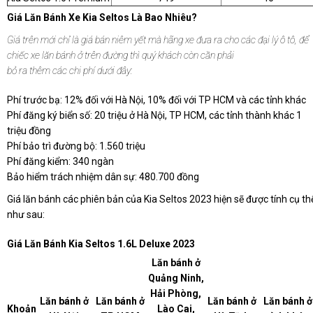
Giá Lăn Bánh Xe Kia Seltos Là Bao Nhiêu?
Giá trên mới chỉ là giá bán niêm yết mà hãng xe đưa ra cho các đại lý ô tô, để
chiếc xe lăn bánh ở trên đường thì quý khách còn cần phải
bỏ ra thêm các chi phí dưới đây:
Phí trước bạ: 12% đối với Hà Nội, 10% đối với TP HCM và các tỉnh khác
Phí đăng ký biển số: 20 triệu ở Hà Nội, TP HCM, các tỉnh thành khác 1
triệu đồng
Phí bảo trì đường bộ: 1.560 triệu
Phí đăng kiểm: 340 ngàn
Bảo hiểm trách nhiệm dân sự: 480.700 đồng
Giá lăn bánh các phiên bản của Kia Seltos 2023 hiện sẽ được tính cụ th
như sau:
Giá Lăn Bánh Kia Seltos 1.6L Deluxe 2023
Lăn bánh ở
Quảng Ninh,
Hải Phòng,
Lăn bánh ở
Lăn bánh ở
Lăn bánh ở
Lăn bánh ở
Khoản
Lào Cai,