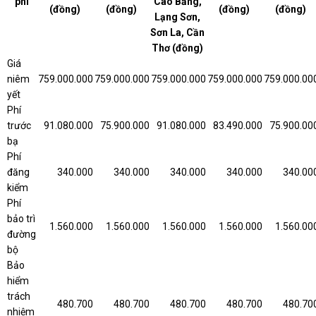
phí
Cao Bằng,
(đồng)
(đồng)
(đồng)
(đồng)
Lạng Sơn,
Sơn La, Cần
Thơ (đồng)
Giá
niêm
759.000.000
759.000.000
759.000.000
759.000.000
759.000.00
yết
Phí
trước
91.080.000
75.900.000
91.080.000
83.490.000
75.900.00
bạ
Phí
đăng
340.000
340.000
340.000
340.000
340.00
kiểm
Phí
bảo trì
1.560.000
1.560.000
1.560.000
1.560.000
1.560.00
đường
bộ
Bảo
hiểm
trách
480.700
480.700
480.700
480.700
480.70
nhiệm