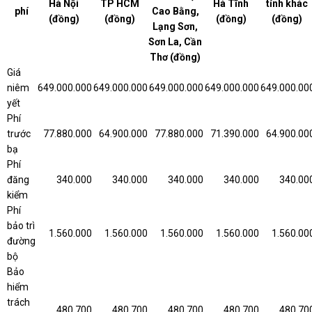
Hà Nội
TP HCM
Hà Tĩnh
tỉnh khác
phí
Cao Bằng,
(đồng)
(đồng)
(đồng)
(đồng)
Lạng Sơn,
Sơn La, Cần
Thơ (đồng)
Giá
niêm
649.000.000
649.000.000
649.000.000
649.000.000
649.000.00
yết
Phí
trước
77.880.000
64.900.000
77.880.000
71.390.000
64.900.00
bạ
Phí
đăng
340.000
340.000
340.000
340.000
340.00
kiểm
Phí
bảo trì
1.560.000
1.560.000
1.560.000
1.560.000
1.560.00
đường
bộ
Bảo
hiểm
trách
480.700
480.700
480.700
480.700
480.70