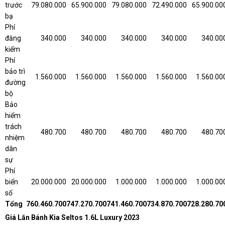
trước
79.080.000
65.900.000
79.080.000
72.490.000
65.900.00
bạ
Phí
đăng
340.000
340.000
340.000
340.000
340.00
kiểm
Phí
bảo trì
1.560.000
1.560.000
1.560.000
1.560.000
1.560.00
đường
bộ
Bảo
hiểm
trách
480.700
480.700
480.700
480.700
480.70
nhiệm
dân
sự
Phí
biển
20.000.000
20.000.000
1.000.000
1.000.000
1.000.00
số
Tổng
760.460.700
747.270.700
741.460.700
734.870.700
728.280.70
Giá Lăn Bánh Kia Seltos 1.6L Luxury 2023