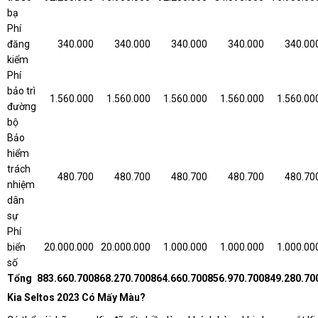
bạ
Phí
đăng
340.000
340.000
340.000
340.000
340.00
kiểm
Phí
bảo trì
1.560.000
1.560.000
1.560.000
1.560.000
1.560.00
đường
bộ
Bảo
hiểm
trách
480.700
480.700
480.700
480.700
480.70
nhiệm
dân
sự
Phí
biển
20.000.000
20.000.000
1.000.000
1.000.000
1.000.00
số
Tổng
883.660.700
868.270.700
864.660.700
856.970.700
849.280.70
Kia Seltos 2023 Có Mấy Màu?