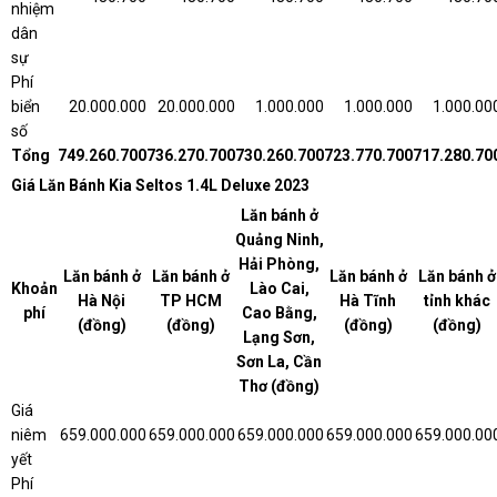
nhiệm
dân
sự
Phí
biển
20.000.000
20.000.000
1.000.000
1.000.000
1.000.00
số
Tổng
749.260.700
736.270.700
730.260.700
723.770.700
717.280.70
Giá Lăn Bánh Kia Seltos 1.4L Deluxe 2023
Lăn bánh ở
Quảng Ninh,
Hải Phòng,
Lăn bánh ở
Lăn bánh ở
Lăn bánh ở
Lăn bánh ở
Khoản
Lào Cai,
Hà Nội
TP HCM
Hà Tĩnh
tỉnh khác
phí
Cao Bằng,
(đồng)
(đồng)
(đồng)
(đồng)
Lạng Sơn,
Sơn La, Cần
Thơ (đồng)
Giá
niêm
659.000.000
659.000.000
659.000.000
659.000.000
659.000.00
yết
Phí