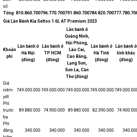
số
Tổng
810.860.700
796.770.700
791.860.700
784.820.700
777.780.70
Giá Lăn Bánh Kia Seltos 1.6L AT Premium 2023
Lăn bánh ở
Quảng Ninh,
Hải Phòng,
Lăn bánh ở
Lăn bánh ở
Lăn bánh ở
Lăn bánh ở
Khoản
Lào Cai,
Hà Nội
TP HCM
Hà Tĩnh
tỉnh khác
phí
Cao Bằng,
(đồng)
(đồng)
(đồng)
(đồng)
Lạng Sơn,
Sơn La, Cần
Thơ (đồng)
Giá
niêm
749.000.000
749.000.000
749.000.000
749.000.000
749.000.00
yết
Phí
trước
89.880.000
74.900.000
89.880.000
82.390.000
74.900.00
bạ
Phí
đăng
340.000
340.000
340.000
340.000
340.00
kiểm