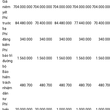
Giá
niêm
704.000.000
704.000.000
704.000.000
704.000.000
704.000.00
yết
Phí
trước
84.480.000
70.400.000
84.480.000
77.440.000
70.400.00
bạ
Phí
đăng
340.000
340.000
340.000
340.000
340.00
kiểm
Phí
bảo trì
1.560.000
1.560.000
1.560.000
1.560.000
1.560.00
đường
bộ
Bảo
hiểm
trách
480.700
480.700
480.700
480.700
480.70
nhiệm
dân
sự
Phí
biển
20.000.000
20.000.000
1.000.000
1.000.000
1.000.00