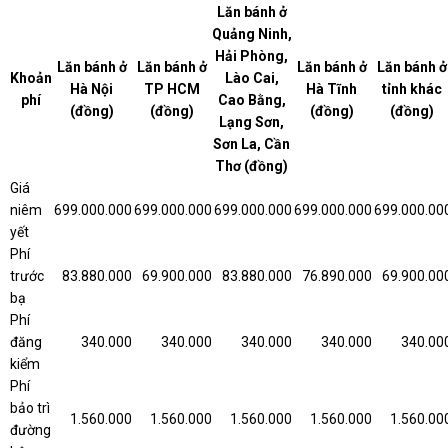
Lăn bánh ở
Quảng Ninh,
Hải Phòng,
Lăn bánh ở
Lăn bánh ở
Lăn bánh ở
Lăn bánh ở
Khoản
Lào Cai,
Hà Nội
TP HCM
Hà Tĩnh
tỉnh khác
phí
Cao Bằng,
(đồng)
(đồng)
(đồng)
(đồng)
Lạng Sơn,
Sơn La, Cần
Thơ (đồng)
Giá
niêm
699.000.000
699.000.000
699.000.000
699.000.000
699.000.00
yết
Phí
trước
83.880.000
69.900.000
83.880.000
76.890.000
69.900.00
bạ
Phí
đăng
340.000
340.000
340.000
340.000
340.00
kiểm
Phí
bảo trì
1.560.000
1.560.000
1.560.000
1.560.000
1.560.00
đường