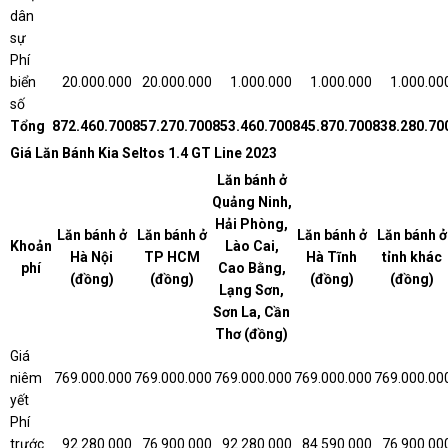
dân
sự
Phí
biển
20.000.000
20.000.000
1.000.000
1.000.000
1.000.00
số
Tổng
872.460.700
857.270.700
853.460.700
845.870.700
838.280.70
Giá Lăn Bánh Kia Seltos 1.4 GT Line 2023
Lăn bánh ở
Quảng Ninh,
Hải Phòng,
Lăn bánh ở
Lăn bánh ở
Lăn bánh ở
Lăn bánh ở
Khoản
Lào Cai,
Hà Nội
TP HCM
Hà Tĩnh
tỉnh khác
phí
Cao Bằng,
(đồng)
(đồng)
(đồng)
(đồng)
Lạng Sơn,
Sơn La, Cần
Thơ (đồng)
Giá
niêm
769.000.000
769.000.000
769.000.000
769.000.000
769.000.00
yết
Phí
trước
92.280.000
76.900.000
92.280.000
84.590.000
76.900.00