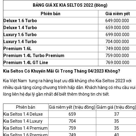
BẢNG GIÁ XE KIA SELTOS 2022 (đồng)
Phiên bản
Giá niêm yết
Deluxe 1.6 Turbo
649.000.000
Deluxe 1.4 Turbo
659.000.000
Luxury 1.6 Turbo
699.000.000
Luxury 1.4 Turbo
704.000.000
Premium 1.6L
749.000.000
Premium 1.4L Turbo Premium
759.000.000
Premium 1.4L GT Line
769.000.000
Kia Seltos Có Khuyến Mãi Gì Trong Tháng 04/2023 Không?
Kia Việt Nam tung ra hàng loạt ưu đãi khủng cho Kia Seltos 2023 với
nhiều quà tặng cùng chương trình hấp dẫn. Khách hàng có nhu cầu vui
lòng liên hệ đại lý gần nhất để biết thêm thông tin chi tiết.
Phiên bản
Giá niêm yết (triệu đồng)
Giảm giá (triệu đồng
Kia Seltos 1.4 Deluxe
659
37
Kia Seltos 1.4 Luxury
704
35
Kia Seltos 1.4 Premium
759
35
Kia Seltos 1.6 Premium
749
40