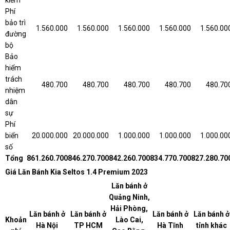
Phí
bảo trì
1.560.000
1.560.000
1.560.000
1.560.000
1.560.00
đường
bộ
Bảo
hiểm
trách
480.700
480.700
480.700
480.700
480.70
nhiệm
dân
sự
Phí
biển
20.000.000
20.000.000
1.000.000
1.000.000
1.000.00
số
Tổng
861.260.700
846.270.700
842.260.700
834.770.700
827.280.70
Giá Lăn Bánh Kia Seltos 1.4 Premium 2023
Lăn bánh ở
Quảng Ninh,
Hải Phòng,
Lăn bánh ở
Lăn bánh ở
Lăn bánh ở
Lăn bánh ở
Khoản
Lào Cai,
Hà Nội
TP HCM
Hà Tĩnh
tỉnh khác