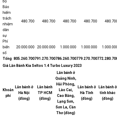
bộ
Bảo
hiểm
trách
480.700
480.700
480.700
480.700
480.70
nhiệm
dân
sự
Phí
biển
20.000.000
20.000.000
1.000.000
1.000.000
1.000.00
số
Tổng
805.260.700
791.270.700
786.260.700
779.270.700
772.280.70
Giá Lăn Bánh Kia Seltos 1.4 Turbo Luxury 2023
Lăn bánh ở
Quảng Ninh,
Hải Phòng,
Lăn bánh ở
Lăn bánh
Lăn bánh ở
Lăn bánh ở
Khoản
Lào Cai,
Hà Nội
TP HCM
Hà Tĩnh
tỉnh khác
phí
Cao Bằng,
(đồng)
(đồng)
(đồng)
(đồng)
Lạng Sơn,
Sơn La, Cần
Thơ (đồng)