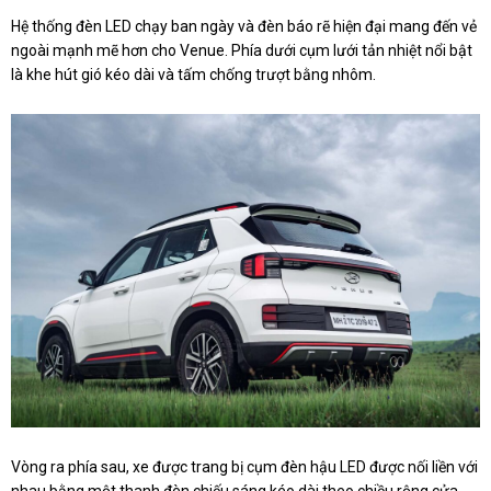
Hệ thống đèn LED chạy ban ngày và đèn báo rẽ hiện đại mang đến vẻ
ngoài mạnh mẽ hơn cho Venue. Phía dưới cụm lưới tản nhiệt nổi bật
là khe hút gió kéo dài và tấm chống trượt bằng nhôm.
Vòng ra phía sau, xe được trang bị cụm đèn hậu LED được nối liền với
nhau bằng một thanh đèn chiếu sáng kéo dài theo chiều rộng cửa