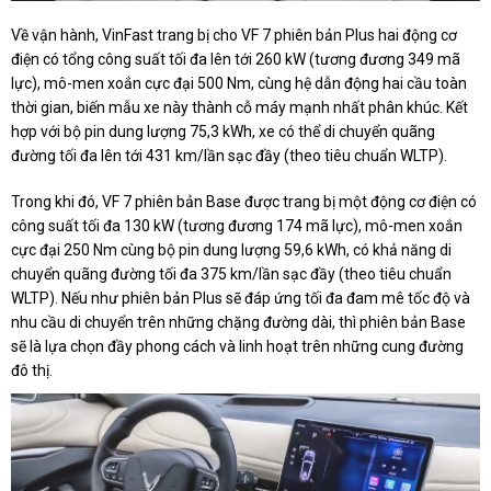
Về vận hành, VinFast trang bị cho VF 7 phiên bản Plus hai động cơ
điện có tổng công suất tối đa lên tới 260 kW (tương đương 349 mã
lực), mô-men xoắn cực đại 500 Nm, cùng hệ dẫn động hai cầu toàn
thời gian, biến mẫu xe này thành cỗ máy mạnh nhất phân khúc. Kết
hợp với bộ pin dung lượng 75,3 kWh, xe có thể di chuyển quãng
đường tối đa lên tới 431 km/lần sạc đầy (theo tiêu chuẩn WLTP).
Trong khi đó, VF 7 phiên bản Base được trang bị một động cơ điện có
công suất tối đa 130 kW (tương đương 174 mã lực), mô-men xoắn
cực đại 250 Nm cùng bộ pin dung lượng 59,6 kWh, có khả năng di
chuyển quãng đường tối đa 375 km/lần sạc đầy (theo tiêu chuẩn
WLTP). Nếu như phiên bản Plus sẽ đáp ứng tối đa đam mê tốc độ và
nhu cầu di chuyển trên những chặng đường dài, thì phiên bản Base
sẽ là lựa chọn đầy phong cách và linh hoạt trên những cung đường
đô thị.