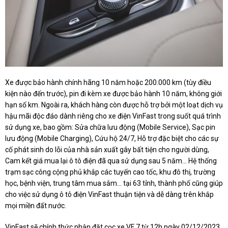
Xe được bảo hành chính hãng 10 năm hoặc 200.000 km (tùy điều
kiện nào đến trước), pin đi kèm xe được bảo hành 10 năm, không giới
hạn số km. Ngoài ra, khách hàng còn được hỗ trợ bởi một loạt dịch vụ
hậu mãi độc đáo dành riêng cho xe điện VinFast trong suốt quá trình
sử dụng xe, bao gồm: Sửa chữa lưu động (Mobile Service), Sạc pin
lưu động (Mobile Charging), Cứu hộ 24/7, Hỗ trợ đặc biệt cho các sự
cố phát sinh do lỗi của nhà sản xuất gây bất tiện cho người dùng,
Cam kết giá mua lại ô tô điện đã qua sử dụng sau 5 năm... Hệ thống
trạm sạc công cộng phủ khắp các tuyến cao tốc, khu đô thị, trường
học, bệnh viện, trung tâm mua sắm… tại 63 tỉnh, thành phố cũng giúp
cho việc sử dụng ô tô điện VinFast thuận tiện và dễ dàng trên khắp
mọi miền đất nước.
VinFast sẽ chính thức nhận đặt cọc xe VF 7 từ 12h ngày 02/12/2023