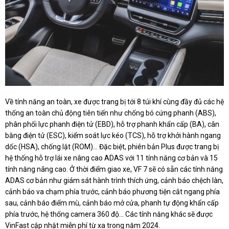
Về tính năng an toàn, xe được trang bị tới 8 túi khí cùng đầy đủ các hệ
thống an toàn chủ động tiên tiến như chống bó cứng phanh (ABS),
phân phối lực phanh điện tử (EBD), hỗ trợ phanh khẩn cấp (BA), cân
bằng điện tử (ESC), kiểm soát lực kéo (TCS), hỗ trợ khởi hành ngang
dốc (HSA), chống lật (ROM)… Đặc biệt, phiên bản Plus được trang bị
hệ thống hỗ trợ lái xe nâng cao ADAS với 11 tính năng cơ bản và 15
tính năng nâng cao. Ở thời điểm giao xe, VF 7 sẽ có sẵn các tính năng
ADAS cơ bản như giám sát hành trình thích ứng, cảnh báo chệch làn,
cảnh báo va chạm phía trước, cảnh báo phương tiện cắt ngang phía
sau, cảnh báo điểm mù, cảnh báo mở cửa, phanh tự động khẩn cấp
phía trước, hệ thống camera 360 độ... Các tính năng khác sẽ được
VinFast cập nhật miễn phí từ xa trong năm 2024.