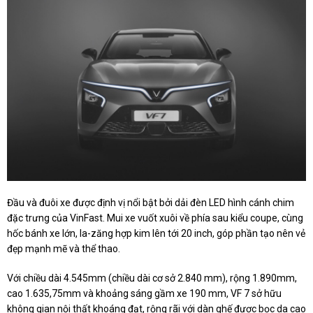
Đầu và đuôi xe được định vị nổi bật bởi dải đèn LED hình cánh chim
đặc trưng của VinFast. Mui xe vuốt xuôi về phía sau kiểu coupe, cùng
hốc bánh xe lớn, la-zăng hợp kim lên tới 20 inch, góp phần tạo nên vẻ
đẹp mạnh mẽ và thể thao.
Với chiều dài 4.545mm (chiều dài cơ sở 2.840 mm), rộng 1.890mm,
cao 1.635,75mm và khoảng sáng gầm xe 190 mm, VF 7 sở hữu
không gian nội thất khoáng đạt, rộng rãi với dàn ghế được bọc da cao