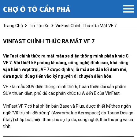
Trang Chủ
Tin Tức Xe
VinFast Chính Thức Ra Mắt VF 7
VINFAST CHÍNH THỨC RA MẮT VF 7
VinFast chính thức ra mắt mẫu xe điện thông minh phân khúc C -
VF 7. Với thiết kế phóng khoáng, công nghệ đỉnh cao, khả năng
vận hành vượt trội, VF 7 được định vị là mẫu xe dẫn lối đam mê,
đưa người dùng tiến vào kỷ nguyên di chuyển điện hóa.
VF 7 là mẫu SUV điện thông minh thứ 6, hoàn thiện dải sản phẩm
SUV thuần điện, phủ đủ các phân khúc từ A đến E của VinFast.
VinFast VF 7 có hai phiên bản Base và Plus, được thiết kế theo ngôn
ngữ “Vũ trụ phi đối xứng” (Asymmetric Aerospace) do Torino Design
(Italy) chắp bút, hiện thân cho sự tự do, công nghệ, thời thượng và cá
tính.