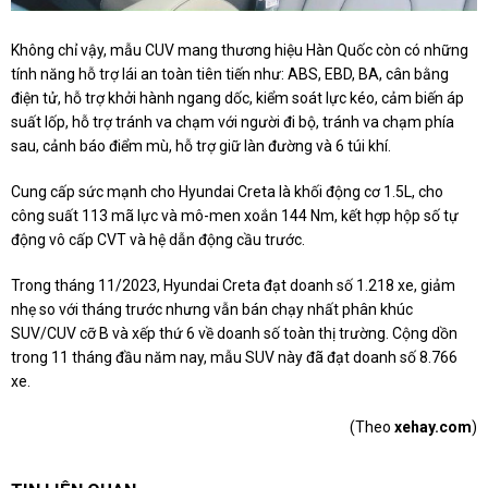
Không chỉ vậy, mẫu CUV mang thương hiệu Hàn Quốc còn có những
tính năng hỗ trợ lái an toàn tiên tiến như: ABS, EBD, BA, cân bằng
điện tử, hỗ trợ khởi hành ngang dốc, kiểm soát lực kéo, cảm biến áp
suất lốp, hỗ trợ tránh va chạm với người đi bộ, tránh va chạm phía
sau, cảnh báo điểm mù, hỗ trợ giữ làn đường và 6 túi khí.
Cung cấp sức mạnh cho Hyundai Creta là khối động cơ 1.5L, cho
công suất 113 mã lực và mô-men xoắn 144 Nm, kết hợp hộp số tự
động vô cấp CVT và hệ dẫn động cầu trước.
Trong tháng 11/2023, Hyundai Creta đạt doanh số 1.218 xe, giảm
nhẹ so với tháng trước nhưng vẫn bán chạy nhất phân khúc
SUV/CUV cỡ B và xếp thứ 6 về doanh số toàn thị trường. Cộng dồn
trong 11 tháng đầu năm nay, mẫu SUV này đã đạt doanh số 8.766
xe.
(Theo
xehay.com
)