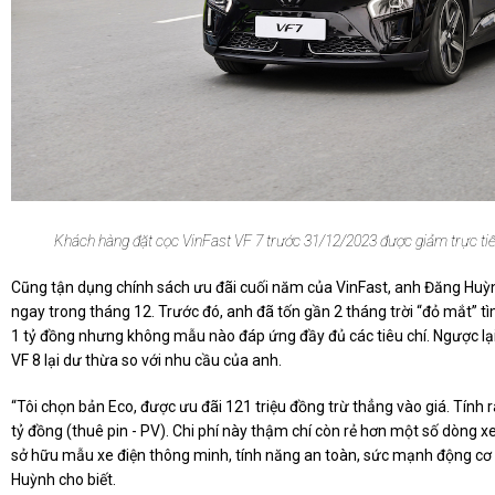
Khách hàng đặt cọc VinFast VF 7 trước 31/12/2023 được giảm trực tiếp
Cũng tận dụng chính sách ưu đãi cuối năm của VinFast, anh Đăng Hu
ngay trong tháng 12. Trước đó, anh đã tốn gần 2 tháng trời “đỏ mắt” 
1 tỷ đồng nhưng không mẫu nào đáp ứng đầy đủ các tiêu chí. Ngược lại
VF 8 lại dư thừa so với nhu cầu của anh.
“Tôi chọn bản Eco, được ưu đãi 121 triệu đồng trừ thẳng vào giá. Tính r
tỷ đồng (thuê pin - PV). Chi phí này thậm chí còn rẻ hơn một số dòng x
sở hữu mẫu xe điện thông minh, tính năng an toàn, sức mạnh động cơ v
Huỳnh cho biết.