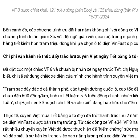
VF 8 được chiết khấu 121 triệu đồng (bản Eco) và 125 triệu đồng (bản Pl
15/01/2024
Bên cạnh đó, các chương trình ưu đãi hai năm không phí với dòng xe V
chương trình tri ân giảm 3% với đội ngũ giáo viên, cán bộ trong ngành
hàng tiết kiếm hơn trăm triệu đồng khi lựa chọn ô tô điện VinFast dịp c
Chi phí vận
hành rẻ thúc
đ
ẩy
trào lưu xuyên Việt ngày Tết bằng ô tô
Đã đặt cọc một chiếc VF 6 và chuẩn bị nhận xe ngay trước Tết, chị N
biết, chị sẽ sử dụng chiếc xe điện của mình cho hành trình xuyên Việt m
“Trạm sạc dày đặc ở cả thành phố, các tuyến đường quốc lộ, cao tốc đ
chưa đến 600 đồng/km, tính ra tiết kiệm 5-6 triệu đồng chi phí nhiên li
tuần”, chị Hạnh lên kế hoạch chi tiết và cho biết đang háo hức chờ đến
Thực tế, xuyên Việt mùa Tết bằng ô tô điện đã trở thành trào lưu 2 nă
xe điện VinFast được bán ra thị trường. Từ các dòng xe VF e34, VF 8 hay
rất nhiều chuyến xuyên Việt đã được thực hiện để “kiểm chứng” sức mạ
và đặc biệt là sự tiện lợi trong việc nạp năng lượng của xe điện VinFast.