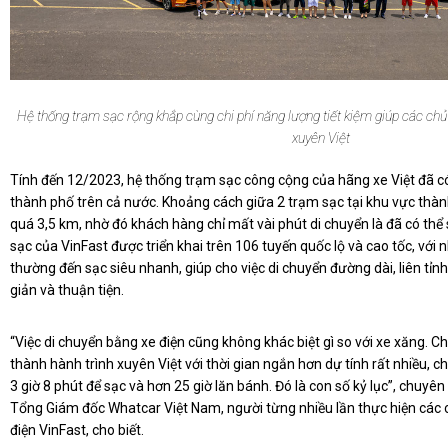
Hệ thống trạm sạc rộng khắp cùng chi phí năng lượng tiết kiệm giúp các chủ 
xuyên Việt
Tính đến 12/2023, hệ thống trạm sạc công cộng của hãng xe Việt đã có
thành phố trên cả nước. Khoảng cách giữa 2 trạm sạc tại khu vực th
quá 3,5 km, nhờ đó khách hàng chỉ mất vài phút di chuyển là đã có thể
sạc của VinFast được triển khai trên 106 tuyến quốc lộ và cao tốc, với n
thường đến sạc siêu nhanh, giúp cho việc di chuyển đường dài, liên tỉnh
giản và thuận tiện.
“Việc di chuyển bằng xe điện cũng không khác biệt gì so với xe xăng. C
thành hành trình xuyên Việt với thời gian ngắn hơn dự tính rất nhiều, c
3 giờ 8 phút để sạc và hơn 25 giờ lăn bánh. Đó là con số kỷ lục”, chuy
Tổng Giám đốc Whatcar Việt Nam, người từng nhiều lần thực hiện các 
điện VinFast, cho biết.