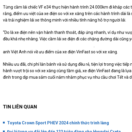
Từng cầm lái chiếc VF e34 thực hiện hành trình 24.000km đi khắp các t
rằng, điểm ưu việt của xe điện so với xe xăng trên các hành trình dài 
và trải nghiệm lái xe thông minh với nhiều tính năng hỗ trợ người lái.
“Do là xe điện nên vận hành thanh thoát, đáp ứng nhanh, ví dụ như vượ
đều khá nhẹ nhàng. Việc cầm lái xe điện đi các chặng đường dài cũng 
,
anh Việt Anh nói về ưu điểm của xe điện VinFast so với xe xăng.
Nhiều ưu đãi, chi phí lăn bánh và sử dụng đều rẻ, tiện lợi trong việc t
hành vượt trội so với xe xăng cùng tầm giá, xe điện VinFast đang là lự
đình trong dịp mua sắm cuối năm nhằm phục vụ nhu cầu chơi Tết và 
TIN LIÊN QUAN
Toyota Crown Sport PHEV 2024 chính thức trình làng
Đại lý tung ưu đãi lên đến 122 triệu đồng cho Hyundai Creta