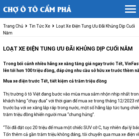
Trang Chủ
Tin Tức Xe
Loạt Xe Điện Tung Ưu Đãi Khủng Dịp Cuối
Năm
LOẠT XE ĐIỆN TUNG ƯU ĐÃI KHỦNG DỊP CUỐI NĂM
Trong bối cảnh nhiều hãng xe xăng tăng giá ngay trước Tết, VinFast 
lên tới hơn 100 triệu đồng, đáp ứng nhu cầu sở hữu xe trước thềm 
Mua xe điện
trước Tết, tiết kiệm cả trăm triệu đồng
Thị trường ô tô Việt đang bước vào mùa mua sắm nhộn nhịp nhất tro
khách hàng “chạy đua” với thời gian để mua xe trong tháng 12/2023 n
trước bạ với xe xăng lắp ráp trong nước, một số hãng lập tức tung chi
trăm triệu đồng khiến người mua “chưng hửng”.
“Tôi đã đặt cọc 20 triệu để mua một chiếc SUV cỡ C, tuy nhiên đại lý bá
Tốn thêm cả gần trăm triệu không đáng, tôi chuyển qua mua xe điện vì