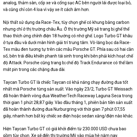
analog, thảm sàn, cốp xe và cổng sạc AC bên người lái được loại bỏ,
và cũng chỉ còn 4 loa vì vậy xe ít cách âm hơn.
Nội thất sử dụng da Race-Tex, tùy chọn ghế có khung bằng carbon
nhưng chỉ ở thị trường châu Âu. Ở thị trường Mỹ sẽ trang bị ghế thể
thao thích ứng chỉnh điện 18 hướng có nhớ ghế. Logo Turbo GT khâu
ở tựa đầu và dưới màn hình giải trí trung tâm. Vô-lăng bọc da Race-
Tex màu đen tương tự trên các mẫu Porsche GT. Phía sau có hai cần
số, bên trái điều khiển phanh tái sinh trong khi bên phải kích hoạt chế
độ Attack. Porsche cũng trang bị chế độ Track Endurance có thể làm
mát pin trong các chặng đua dài.
Taycan Turbo GT là chiếc Taycan có khả năng chạy đường đua tốt
nhất mà Porsche từng sản xuất. Vào ngày 23/2, Turbo GT Weissach
đã hoàn thành vòng đua WeatherTech Raceway Laguna Seca trong
thời gian 1 phút 28,87 giây. Vào đầu tháng 1, phiên bản tiền sản xuất
đã hoàn thành đường đua Nurburgring với thời gian 7 phút 07,55
giây, nhanh hơn bất kỳ chiếc xe điện hoặc sedan xăng/điện nào khác.
Hiện Taycan Turbo GT có giá khởi điểm từ 230.000 USD chưa bao
gồm tùy chọn. Xe sẽ đến thị trường Mỹ vào mùa hè năm nay.