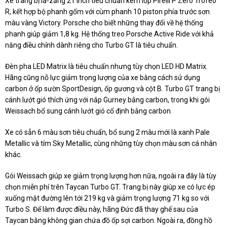
Xe trang bị la-zăng 21 inch tiêu chuẩn kèm lốp Pirelli P Zero Trofeo
R, kết hợp bộ phanh gốm với cùm phanh 10 piston phía trước sơn
màu vàng Victory. Porsche cho biết những thay đổi về hệ thống
phanh giúp giảm 1,8 kg. Hệ thống treo Porsche Active Ride với khả
năng điều chỉnh dành riêng cho Turbo GT là tiêu chuẩn.
Đèn pha LED Matrix là tiêu chuẩn nhưng tùy chọn LED HD Matrix.
Hãng cũng nỗ lực giảm trọng lượng của xe bằng cách sử dụng
carbon ở ốp sườn SportDesign, ốp gương và cột B. Turbo GT trang bị
cánh lướt gió thích ứng với nắp Gurney bằng carbon, trong khi gói
Weissach bổ sung cánh lướt gió cố định bằng carbon.
Xe có sẵn 6 màu sơn tiêu chuẩn, bổ sung 2 màu mới là xanh Pale
Metallic và tím Sky Metallic, cùng những tùy chọn màu sơn cá nhân
khác.
Gói Weissach giúp xe giảm trọng lượng hơn nữa, ngoài ra đây là tùy
chọn miễn phí trên Taycan Turbo GT. Trang bị này giúp xe có lực ép
xuống mặt đường lên tới 219 kg và giảm trọng lượng 71 kg so với
Turbo S. Để làm được điều này, hãng Đức đã thay ghế sau của
Taycan bằng không gian chứa đồ ốp sợi carbon. Ngoài ra, đồng hồ