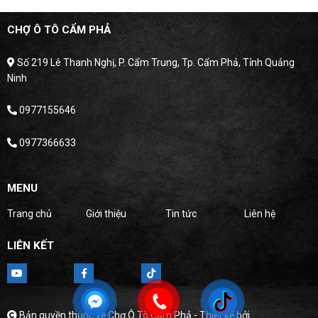
CHỢ Ô TÔ CẨM PHẢ
Số 219 Lê Thanh Nghị, P. Cẩm Trung, Tp. Cẩm Phả, Tỉnh Quảng
Ninh
0977155646
0977366633
MENU
Trang chủ
Giới thiệu
Tin tức
Liên hệ
LIÊN KẾT
Bản quyền thuộc về Chợ Ô Tô Cẩm Phả -
Thiết kế bởi