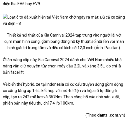
điện Kia EV6 hay EV9.
Thiết kế nội thất của Kia Carnival 2024 tập trung vào người lái với
cụm màn hình cong, gồm bảng đồng hồ kỹ thuật số nối liền với màn
hình giải trí trung tâm và đều có kích cỡ 12,3 inch (Ảnh: Paultan).
Ở lần nâng cấp này, Kia Carnival 2024 dành cho Việt Nam nhiều khả
năng vẫn giữ nguyên tùy chọn máy dầu 2.2L và xăng 3.5L, do chỉ là
bản facelift.
Về biến thể hybrid, xe tại Indonesia có cơ cấu truyền động gồm động
cơ xăng tăng áp 1.6L, kết hợp với mô-tơ điện và hộp số tự động 6
cấp, tạo ra 242 mã lực và 367Nm. Theo công bố của nhà sản xuất,
phiên bản này tiêu thụ chỉ 7,4 lít/100km.
(Theo
dantri.com.vn
)