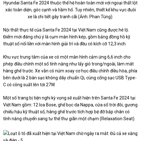
Hyundai Santa Fe 2024 thuộc thế hệ hoàn toàn mới với ngoại thất lột
xác toàn diện, góc cạnh và hầm hố. Tuy nhiên, thiết kế khu vực đuôi
xe là chi tiết gây tranh cãi (Ảnh: Phan Tùng).
Nội thất thực tế của Santa Fe 2024 tại Việt Nam cũng được hé lộ.
Điểm mới đáng chú ý là cụm màn hình kép, gồm bảng đồng hồ kỹ
thuật số nối liền với màn hình giải trí và đều có kích cỡ 12,3 inch.
Khu vực trung tâm của xe có một màn hình cảm ứng 6,6 inch cho
phép điều chỉnh một số tính năng như lấy gió trong/ngoài, làm mát
hàng ghế trước. Xe vẫn có núm xoay cơ học điều chỉnh điều hòa, phía
bên dưới là 2 bàn sạc không dây chuẩn Qi, cùng cổng sạc USB Type-
C có công suất lên tới 27W.
Một số trang bị tiện nghi kỳ vọng sẽ xuất hiện trên Santa Fe 2024 tại
Việt Nam gồm: 12 loa Bose, ghế bọc da Nappa, cửa sổ trời đôi, gương
chiếu hậu kỹ thuật số, hàng ghế trước tích hợp bệ đỡ bắp chân có
tính năng chuyển sang tư thế thư giãn một chạm (Relaxation Seat).