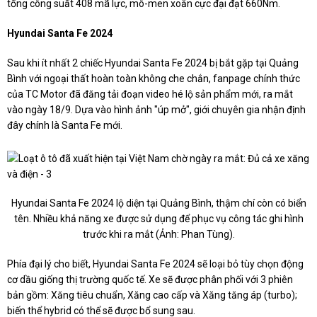
tổng công suất 408 mã lực, mô-men xoắn cực đại đạt 660Nm.
Hyundai Santa Fe 2024
Sau khi ít nhất 2 chiếc Hyundai Santa Fe 2024 bị bắt gặp tại Quảng
Bình với ngoại thất hoàn toàn không che chắn, fanpage chính thức
của TC Motor đã đăng tải đoạn video hé lộ sản phẩm mới, ra mắt
vào ngày 18/9. Dựa vào hình ảnh "úp mở", giới chuyên gia nhận định
đây chính là Santa Fe mới.
Hyundai Santa Fe 2024 lộ diện tại Quảng Bình, thậm chí còn có biển
tên. Nhiều khả năng xe được sử dụng để phục vụ công tác ghi hình
trước khi ra mắt (Ảnh: Phan Tùng).
Phía đại lý cho biết, Hyundai Santa Fe 2024 sẽ loại bỏ tùy chọn động
cơ dầu giống thị trường quốc tế. Xe sẽ được phân phối với 3 phiên
bản gồm: Xăng tiêu chuẩn, Xăng cao cấp và Xăng tăng áp (turbo);
biến thể hybrid có thể sẽ được bổ sung sau.