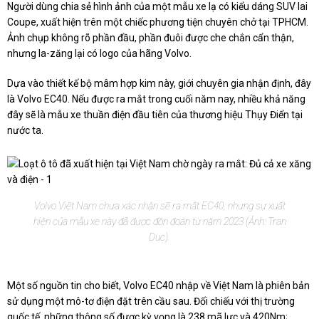
Người dùng chia sẻ hình ảnh của một mẫu xe lạ có kiểu dáng SUV lai
Coupe, xuất hiện trên một chiếc phương tiện chuyên chở tại TPHCM.
Ảnh chụp không rõ phần đầu, phần đuôi được che chắn cẩn thận,
nhưng la-zăng lại có logo của hãng Volvo.
Dựa vào thiết kế bộ mâm hợp kim này, giới chuyên gia nhận định, đây
là Volvo EC40. Nếu được ra mắt trong cuối năm nay, nhiều khả năng
đây sẽ là mẫu xe thuần điện đầu tiên của thương hiệu Thụy Điển tại
nước ta.
Volvo Việt Nam chưa xác nhận sẽ ra mắt EC40, nhưng sự xuất
hiện của mẫu xe này đã được đồn đoán từ năm 2023 (Ảnh: Tran
Duc).
Một số nguồn tin cho biết, Volvo EC40 nhập về Việt Nam là phiên bản
sử dụng một mô-tơ điện đặt trên cầu sau. Đối chiếu với thị trường
quốc tế, những thông số được kỳ vọng là 238 mã lực và 420Nm;