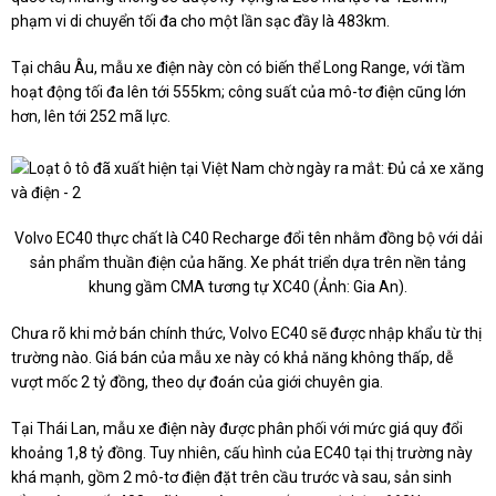
phạm vi di chuyển tối đa cho một lần sạc đầy là 483km.
Tại châu Âu, mẫu xe điện này còn có biến thể Long Range, với tầm
hoạt động tối đa lên tới 555km; công suất của mô-tơ điện cũng lớn
hơn, lên tới 252 mã lực.
Volvo EC40 thực chất là C40 Recharge đổi tên nhằm đồng bộ với dải
sản phẩm thuần điện của hãng. Xe phát triển dựa trên nền tảng
khung gầm CMA tương tự XC40 (Ảnh: Gia An).
Chưa rõ khi mở bán chính thức, Volvo EC40 sẽ được nhập khẩu từ thị
trường nào. Giá bán của mẫu xe này có khả năng không thấp, dễ
vượt mốc 2 tỷ đồng, theo dự đoán của giới chuyên gia.
Tại Thái Lan, mẫu xe điện này được phân phối với mức giá quy đổi
khoảng 1,8 tỷ đồng. Tuy nhiên, cấu hình của EC40 tại thị trường này
khá mạnh, gồm 2 mô-tơ điện đặt trên cầu trước và sau, sản sinh