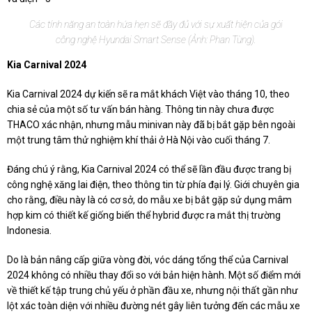
Các tính năng an toàn hứa hẹn sẽ đầy đủ với sự xuất hiện của gói
công nghệ Hyundai Smart Sense (Ảnh: Phan Tùng).
Kia Carnival 2024
Kia Carnival 2024 dự kiến sẽ ra mắt khách Việt vào tháng 10, theo
chia sẻ của một số tư vấn bán hàng. Thông tin này chưa được
THACO xác nhận, nhưng mẫu minivan này đã bị bắt gặp bên ngoài
một trung tâm thử nghiệm khí thải ở Hà Nội vào cuối tháng 7.
Đáng chú ý rằng, Kia Carnival 2024 có thể sẽ lần đầu được trang bị
công nghệ xăng lai điện, theo thông tin từ phía đại lý. Giới chuyên gia
cho rằng, điều này là có cơ sở, do mẫu xe bị bắt gặp sử dụng mâm
hợp kim có thiết kế giống biến thể hybrid được ra mắt thị trường
Indonesia.
Do là bản nâng cấp giữa vòng đời, vóc dáng tổng thể của Carnival
2024 không có nhiều thay đổi so với bản hiện hành. Một số điểm mới
về thiết kế tập trung chủ yếu ở phần đầu xe, nhưng nội thất gần như
lột xác toàn diện với nhiều đường nét gây liên tưởng đến các mẫu xe