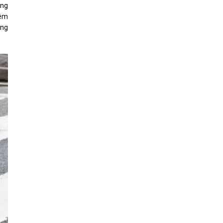
ằng
iêm
ơng