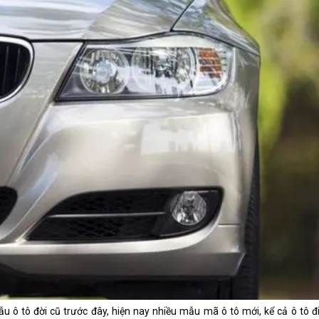
n các mẫu ô tô đời cũ thường thiết kế khá thấp
u ô tô đời cũ trước đây, hiện nay nhiều mẫu mã ô tô mới, kể cả ô tô đ