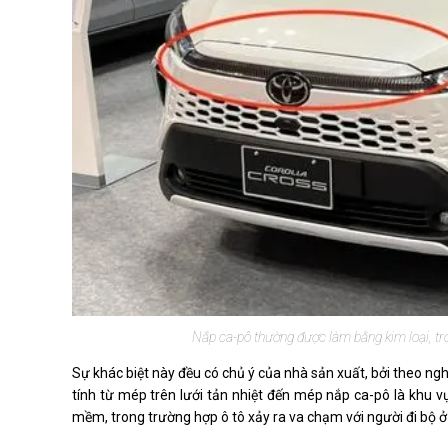
Nắp ca-pô thường được làm bằng kim loại, tr
Sự khác biệt này đều có chủ ý của nhà sản xuất, bởi theo ngh
tính từ mép trên lưới tản nhiệt đến mép nắp ca-pô là khu v
mềm, trong trường hợp ô tô xảy ra va chạm với người đi bộ ở