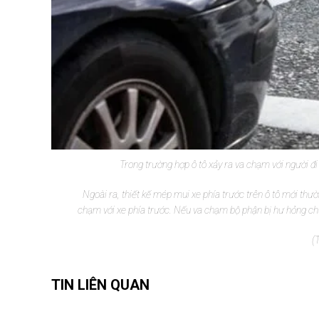
Trong trường hợp ô tô xảy ra va chạm với người đi
Ngoài ra, thiết kế mép mui xe phía trước trên ô tô mới th
chạm với xe phía trước. Nếu va chạm bộ phận bị hư hỏng chủ 
(
TIN LIÊN QUAN