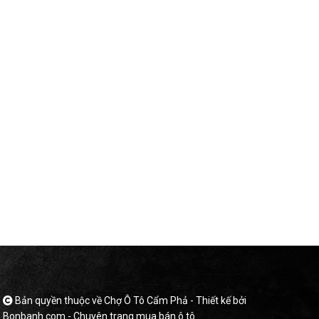
Bản quyền thuộc về Chợ Ô Tô Cẩm Phả -
Thiết kế bởi
Bonbanh.com - Chuyên trang mua bán ô tô