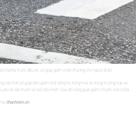
 bộ ở phía trước đầu xe, sẽ giúp giảm chấn thương cho người đi bộ
ường cao hơn sẽ giúp làm giảm khả năng hư hỏng mui xe trong trường hợp va
yếu là cản trước và lưới tản nhiệt. Qua đó cũng giúp giảm chi phí sửa chữa.
Theo
thanhnien.vn
)