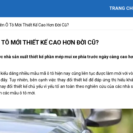
TRANG CH
ên Ô Tô Mới Thiết Kế Cao Hơn Đời Cũ?
 TÔ MỚI THIẾT KẾ CAO HƠN ĐỜI CŨ?
c nhà sản xuất thiết kế phần mép mui xe phía trước ngày càng cao h
ổi, kiểu dáng nhiều mẫu mã ô tô hiện nay cũng liên tục được làm mới với v
đây. Tuy nhiên, bên cạnh việc thay đổi thiết kế để đáp ứng thị hiếu kh
thay đổi thiết kế chủ yếu vì yếu tố an toàn theo nghiên cứu của các nhà 
ên các mẫu ô tô mới.