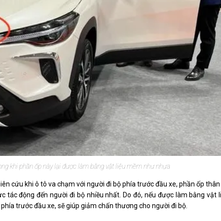
ong khi phần ốp này lại được làm bằng vật liệu mềm như nhựa
iên cứu khi ô tô va chạm với người đi bộ phía trước đầu xe, phần ốp thân
ực tác động đến người đi bộ nhiều nhất. Do đó, nếu được làm bằng vật l
 phía trước đầu xe, sẽ giúp giảm chấn thương cho người đi bộ.