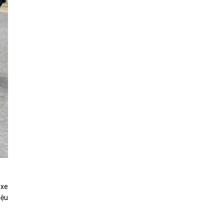
 xe
iệu