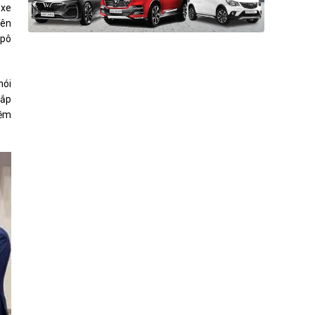
 xe
rên
-pô
nói
nắp
mềm