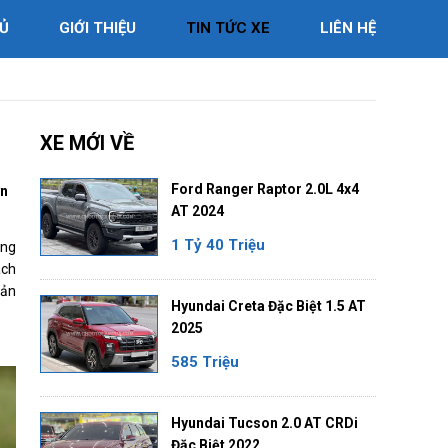
Ủ
GIỚI THIỆU
TIN TỨC XE
LIÊN HỆ
XE MỚI VỀ
Ford Ranger Raptor 2.0L 4x4
ơn
AT 2024
1 Tỷ 40 Triệu
òng
ách
sản
Hyundai Creta Đặc Biệt 1.5 AT
2025
585 Triệu
Hyundai Tucson 2.0 AT CRDi
Đặc Biệt 2022