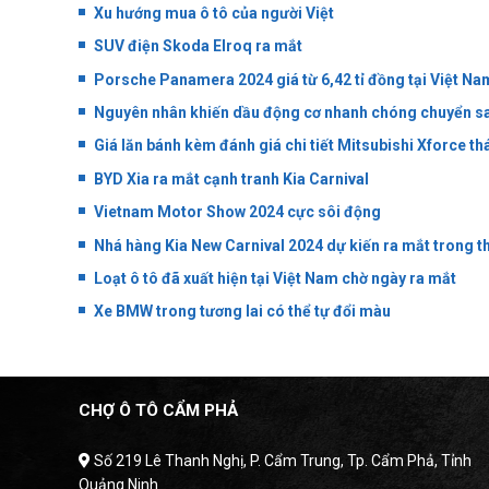
Xu hướng mua ô tô của người Việt
SUV điện Skoda Elroq ra mắt
Porsche Panamera 2024 giá từ 6,42 tỉ đồng tại Việt Na
Nguyên nhân khiến dầu động cơ nhanh chóng chuyển s
Giá lăn bánh kèm đánh giá chi tiết Mitsubishi Xforce t
BYD Xia ra mắt cạnh tranh Kia Carnival
Vietnam Motor Show 2024 cực sôi động
Nhá hàng Kia New Carnival 2024 dự kiến ra mắt trong t
Loạt ô tô đã xuất hiện tại Việt Nam chờ ngày ra mắt
Xe BMW trong tương lai có thể tự đổi màu
CHỢ Ô TÔ CẨM PHẢ
Số 219 Lê Thanh Nghị, P. Cẩm Trung, Tp. Cẩm Phả, Tỉnh
Quảng Ninh