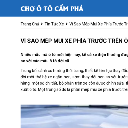
Trang Chủ
Tin Tức Xe
Vì Sao Mép Mui Xe Phía Trước Tr
VÌ SAO MÉP MUI XE PHÍA TRƯỚC TRÊN Ô
Nhiều mẫu mã ô tô mới hiện nay, kể cả xe điện thường đượ
so với các mẫu ô tô đời cũ.
Trong bối cảnh xu hướng thời trang, thiết kế liên tục thay đ
đời mỗi thế hệ xe ngắn hơn, sớm thay đổi hơn so với trước 
hàng, một số chi tiết, bộ phận trên xe còn được chỉnh sửa, 
xuất ô tô. Một trong số đó là phần mép mui xe phía trước tr