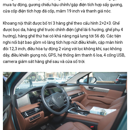
mưa tự động, gương chiếu hậu chỉnh/gập điện tích hợp sấy gương,
cửa cốp điện tích hợp đá cốp, mâm 19 inch và thanh giá nóc.
Khoang nội thất được bố trí 3 hàng ghế theo cấu hình 2+2+3. Ghế
được bọc da, hàng ghế trước chỉnh điện (ghế lái 6 hướng, ghế phụ 4
hướng), hàng ghế thứ hai có khả năng ngả lưng tới 56 độ. Các tiện
nghi nổi bật bao gồm vô lăng tích hợp nút điều khiển, cặp màn hình
đôi 12,3 inch, điều hòa tự động 2 vùng với lọc không khí, sạc không
dây, điều khiển giọng nói, GPS, hệ thống âm thanh 6 loa, 4 cổng USB,
camera giám sát hàng ghế sau và cửa sổ trời.