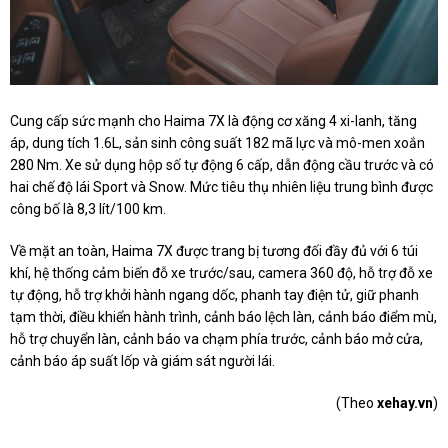
Cung cấp sức mạnh cho Haima 7X là động cơ xăng 4 xi-lanh, tăng
áp, dung tích 1.6L, sản sinh công suất 182 mã lực và mô-men xoắn
280 Nm. Xe sử dụng hộp số tự động 6 cấp, dẫn động cầu trước và có
hai chế độ lái Sport và Snow. Mức tiêu thụ nhiên liệu trung bình được
công bố là 8,3 lít/100 km.
Về mặt an toàn, Haima 7X được trang bị tương đối đầy đủ với 6 túi
khí, hệ thống cảm biến đỗ xe trước/sau, camera 360 độ, hỗ trợ đỗ xe
tự động, hỗ trợ khởi hành ngang dốc, phanh tay điện tử, giữ phanh
tạm thời, điều khiển hành trình, cảnh báo lệch làn, cảnh báo điểm mù,
hỗ trợ chuyển làn, cảnh báo va chạm phía trước, cảnh báo mở cửa,
cảnh báo áp suất lốp và giám sát người lái.
(Theo
xehay.vn
)