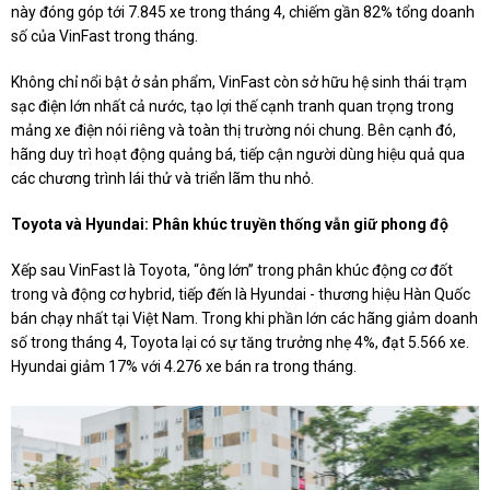
này đóng góp tới 7.845 xe trong tháng 4, chiếm gần 82% tổng doanh
số của VinFast trong tháng.
Không chỉ nổi bật ở sản phẩm, VinFast còn sở hữu hệ sinh thái trạm
sạc điện lớn nhất cả nước, tạo lợi thế cạnh tranh quan trọng trong
mảng xe điện nói riêng và toàn thị trường nói chung. Bên cạnh đó,
hãng duy trì hoạt động quảng bá, tiếp cận người dùng hiệu quả qua
các chương trình lái thử và triển lãm thu nhỏ.
Toyota và Hyundai: Phân khúc truyền thống vẫn giữ phong độ
Xếp sau VinFast là Toyota, “ông lớn” trong phân khúc động cơ đốt
trong và động cơ hybrid, tiếp đến là Hyundai - thương hiệu Hàn Quốc
bán chạy nhất tại Việt Nam. Trong khi phần lớn các hãng giảm doanh
số trong tháng 4, Toyota lại có sự tăng trưởng nhẹ 4%, đạt 5.566 xe.
Hyundai giảm 17% với 4.276 xe bán ra trong tháng.