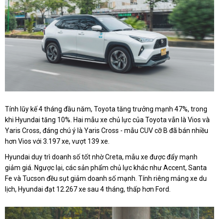
Tính lũy kế 4 tháng đầu năm, Toyota tăng trưởng mạnh 47%, trong
khi Hyundai tăng 10%. Hai mẫu xe chủ lực của Toyota vẫn là Vios và
Yaris Cross, đáng chú ý là Yaris Cross - mẫu CUV cỡ B đã bán nhiều
hơn Vios với 3.197 xe, vượt 139 xe.
Hyundai duy trì doanh số tốt nhờ Creta, mẫu xe được đẩy mạnh
giảm giá. Ngược lại, các sản phẩm chủ lực khác như Accent, Santa
Fe và Tucson đều sụt giảm doanh số mạnh. Tính riêng mảng xe du
lịch, Hyundai đạt 12.267 xe sau 4 tháng, thấp hơn Ford.