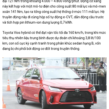
đại 121 Nm trong khoảng 4.000 – 4.800 vòng/phút. Động cơ xăng
này kết hợp với một mô-tơ điện cho công suất 80 mã lực và mô-men
xoắn 141 Nm, tạo ra tổng công suất hệ thống ở mức 111 mã lực. Hệ
truyền động này đi cùng hộp số tự động e-CVT, dẫn động cầu trước
và tích hợp pin lithium-ion dung lượng 0,7 kWh.
Toyota Vios hybrid có thể đạt vận tốc tối đa 160 km/h, trong khi mức
tiêu thụ nhiên liệu trung bình được dự đoán chỉ khoảng 3,8 lít/100
km, con số cực kỳ cạnh tranh trong phân khúc sedan hạng B, vốn
đang bị chi phối bởi động cơ đốt trong truyền thống.