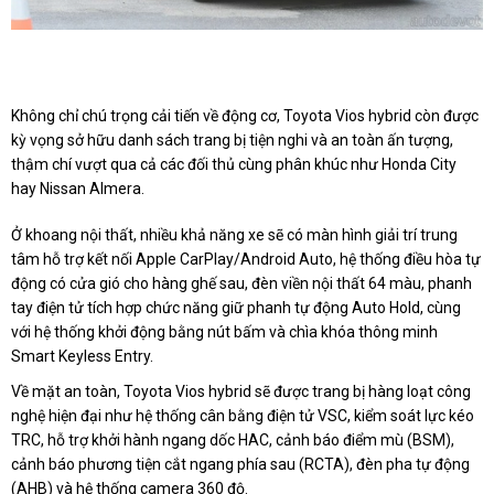
Không chỉ chú trọng cải tiến về động cơ, Toyota Vios hybrid còn được
kỳ vọng sở hữu danh sách trang bị tiện nghi và an toàn ấn tượng,
thậm chí vượt qua cả các đối thủ cùng phân khúc như Honda City
hay Nissan Almera.
Ở khoang nội thất, nhiều khả năng xe sẽ có màn hình giải trí trung
tâm hỗ trợ kết nối Apple CarPlay/Android Auto, hệ thống điều hòa tự
động có cửa gió cho hàng ghế sau, đèn viền nội thất 64 màu, phanh
tay điện tử tích hợp chức năng giữ phanh tự động Auto Hold, cùng
với hệ thống khởi động bằng nút bấm và chìa khóa thông minh
Smart Keyless Entry.
Về mặt an toàn, Toyota Vios hybrid sẽ được trang bị hàng loạt công
nghệ hiện đại như hệ thống cân bằng điện tử VSC, kiểm soát lực kéo
TRC, hỗ trợ khởi hành ngang dốc HAC, cảnh báo điểm mù (BSM),
cảnh báo phương tiện cắt ngang phía sau (RCTA), đèn pha tự động
(AHB) và hệ thống camera 360 độ.