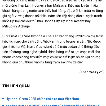
với động cơ xăng thuần túy và chưa có dấu hiệu nâng cấp lên thế hệ
mới giống Thái Lan, Indonesia hay Malaysia. Điều này khiến nhiều
khách hàng trong nước cảm thấy hụt hẫng, đặc biệt khi mẫu xe từng
giữ ngôi vương doanh số nhiều năm liên tiếp đang dần bị cạnh tranh
khốc liệt bởi các đối thủ như Honda City, Hyundai Accent hay
Mitsubishi Attrage.
Sự ra mắt của Vios hybrid tại Thái Lan vào tháng 8/2025 có thể là tín
hiệu tích cực cho thị trường Việt Nam trong tương lai gần. Nếu được
giới thiệu tại Việt Nam, Vios hybrid sẽ là mẫu sedan phổ thông đầu
tiên sử dụng công nghệ hybrid chính hãng, mở ra lựa chọn mới cho
nhóm khách hàng tìm kiếm một chiếc xe tiết kiệm nhiên liệu nhưng
không quá phụ thuộc vào hạ tầng trạm sạc như xe điện.
(Theo
xehay.vn)
TIN LIÊN QUAN
Hyundai Creta 2025 chính thức ra mắt Việt Nam