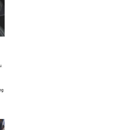
u.
ng