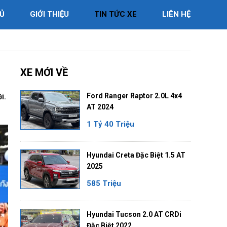
Ủ
GIỚI THIỆU
TIN TỨC XE
LIÊN HỆ
XE MỚI VỀ
Ford Ranger Raptor 2.0L 4x4
i.
AT 2024
1 Tỷ 40 Triệu
Hyundai Creta Đặc Biệt 1.5 AT
2025
585 Triệu
Hyundai Tucson 2.0 AT CRDi
Đặc Biệt 2022