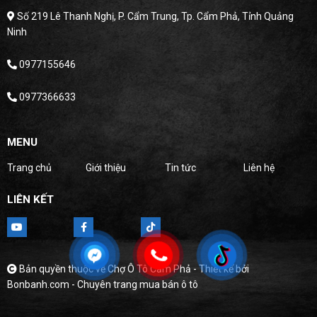
Số 219 Lê Thanh Nghị, P. Cẩm Trung, Tp. Cẩm Phả, Tỉnh Quảng
Ninh
0977155646
0977366633
MENU
Trang chủ
Giới thiệu
Tin tức
Liên hệ
LIÊN KẾT
Bản quyền thuộc về Chợ Ô Tô Cẩm Phả -
Thiết kế bởi
Bonbanh.com - Chuyên trang mua bán ô tô