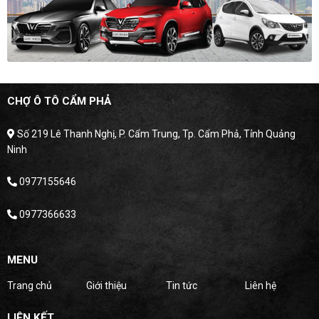
CHỢ Ô TÔ CẨM PHẢ
Số 219 Lê Thanh Nghị, P. Cẩm Trung, Tp. Cẩm Phả, Tỉnh Quảng
Ninh
0977155646
0977366633
MENU
Trang chủ
Giới thiệu
Tin tức
Liên hệ
LIÊN KẾT