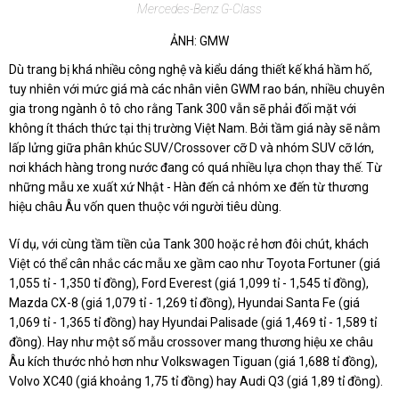
Mercedes-Benz G-Class
ẢNH: GMW
Dù trang bị khá nhiều công nghệ và kiểu dáng thiết kế khá hầm hố,
tuy nhiên với mức giá mà các nhân viên GWM rao bán, nhiều chuyên
gia trong ngành ô tô cho rằng Tank 300 vẫn sẽ phải đối mặt với
không ít thách thức tại thị trường Việt Nam. Bởi tầm giá này sẽ nằm
lấp lửng giữa phân khúc SUV/Crossover cỡ D và nhóm SUV cỡ lớn,
nơi khách hàng trong nước đang có quá nhiều lựa chọn thay thế. Từ
những mẫu xe xuất xứ Nhật - Hàn đến cả nhóm xe đến từ thương
hiệu châu Âu vốn quen thuộc với người tiêu dùng.
Ví dụ, với cùng tầm tiền của Tank 300 hoặc rẻ hơn đôi chút, khách
Việt có thể cân nhắc các mẫu xe gầm cao như Toyota Fortuner (giá
1,055 tỉ - 1,350 tỉ đồng), Ford Everest (giá 1,099 tỉ - 1,545 tỉ đồng),
Mazda CX-8 (giá 1,079 tỉ - 1,269 tỉ đồng), Hyundai Santa Fe (giá
1,069 tỉ - 1,365 tỉ đồng) hay Hyundai Palisade (giá 1,469 tỉ - 1,589 tỉ
đồng). Hay như một số mẫu crossover mang thương hiệu xe châu
Âu kích thước nhỏ hơn như Volkswagen Tiguan (giá 1,688 tỉ đồng),
Volvo XC40 (giá khoảng 1,75 tỉ đồng) hay Audi Q3 (giá 1,89 tỉ đồng).