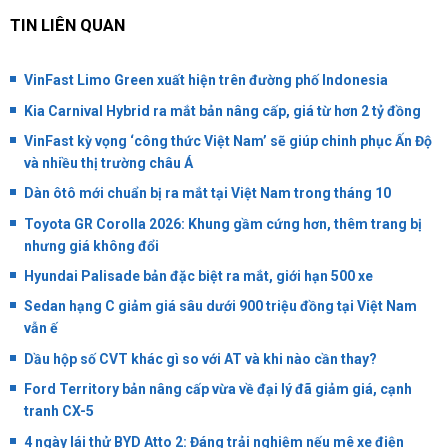
TIN LIÊN QUAN
VinFast Limo Green xuất hiện trên đường phố Indonesia
Kia Carnival Hybrid ra mắt bản nâng cấp, giá từ hơn 2 tỷ đồng
VinFast kỳ vọng ‘công thức Việt Nam’ sẽ giúp chinh phục Ấn Độ
và nhiều thị trường châu Á
Dàn ôtô mới chuẩn bị ra mắt tại Việt Nam trong tháng 10
Toyota GR Corolla 2026: Khung gầm cứng hơn, thêm trang bị
nhưng giá không đổi
Hyundai Palisade bản đặc biệt ra mắt, giới hạn 500 xe
Sedan hạng C giảm giá sâu dưới 900 triệu đồng tại Việt Nam
vẫn ế
Dầu hộp số CVT khác gì so với AT và khi nào cần thay?
Ford Territory bản nâng cấp vừa về đại lý đã giảm giá, cạnh
tranh CX-5
4 ngày lái thử BYD Atto 2: Đáng trải nghiệm nếu mê xe điện