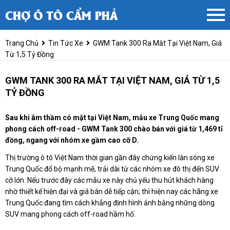
Trang Chủ
Tin Tức Xe
GWM Tank 300 Ra Mắt Tại Việt Nam, Giá
Từ 1,5 Tỷ Đồng
GWM TANK 300 RA MẮT TẠI VIỆT NAM, GIÁ TỪ 1,5
TỶ ĐỒNG
Sau khi âm thầm có mặt tại Việt Nam, mẫu xe Trung Quốc mang
phong cách off-road - GWM Tank 300 chào bán với giá từ 1,469 tỉ
đồng, ngang với nhóm xe gầm cao cỡ D.
Thị trường ô tô Việt Nam thời gian gần đây chứng kiến làn sóng xe
Trung Quốc đổ bộ mạnh mẽ, trải dài từ các nhóm xe đô thị đến SUV
cỡ lớn. Nếu trước đây các mẫu xe này chủ yếu thu hút khách hàng
nhờ thiết kế hiện đại và giá bán dễ tiếp cận; thì hiện nay các hãng xe
Trung Quốc đang tìm cách khẳng định hình ảnh bằng những dòng
SUV mang phong cách off-road hầm hố.