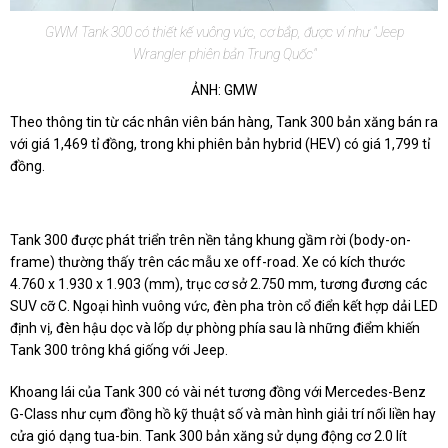
GWM Tank 300 có thiết kế vuông vức, cơ bắp, được ví như "Jeep
Wrangler phiên bản Trung Quốc"
ẢNH: GMW
Theo thông tin từ các nhân viên bán hàng, Tank 300 bản xăng bán ra
với giá 1,469 tỉ đồng, trong khi phiên bản hybrid (HEV) có giá 1,799 tỉ
đồng.
Tank 300 được phát triển trên nền tảng khung gầm rời (body-on-
frame) thường thấy trên các mẫu xe off-road. Xe có kích thước
4.760 x 1.930 x 1.903 (mm), trục cơ sở 2.750 mm, tương đương các
SUV cỡ C. Ngoại hình vuông vức, đèn pha tròn cổ điển kết hợp dải LED
định vị, đèn hậu dọc và lốp dự phòng phía sau là những điểm khiến
Tank 300 trông khá giống với Jeep.
Khoang lái của Tank 300 có vài nét tương đồng với Mercedes-Benz
G-Class như cụm đồng hồ kỹ thuật số và màn hình giải trí nối liền hay
cửa gió dạng tua-bin. Tank 300 bản xăng sử dụng động cơ 2.0 lít