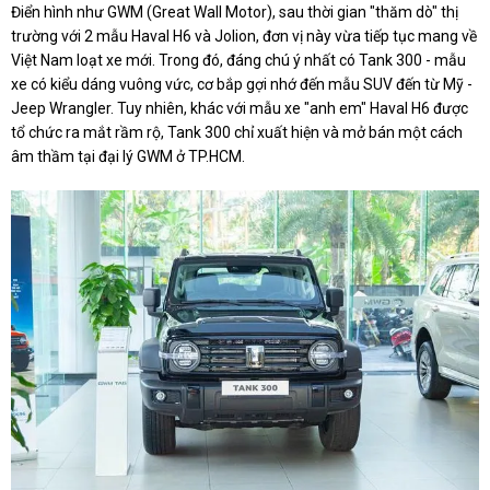
Điển hình như GWM (Great Wall Motor), sau thời gian "thăm dò" thị
trường với 2 mẫu Haval H6 và Jolion, đơn vị này vừa tiếp tục mang về
Việt Nam loạt xe mới. Trong đó, đáng chú ý nhất có Tank 300 - mẫu
xe có kiểu dáng vuông vức, cơ bắp gợi nhớ đến mẫu SUV đến từ Mỹ -
Jeep Wrangler. Tuy nhiên, khác với mẫu xe "anh em" Haval H6 được
tổ chức ra mắt rầm rộ, Tank 300 chỉ xuất hiện và mở bán một cách
âm thầm tại đại lý GWM ở TP.HCM.