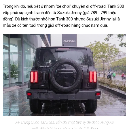
Trong khi đó, nếu xét ở nhóm "xe chơi" chuyên đi off-road, Tank 300
vấp phải sự cạnh tranh đến từ Suzuki Jimny (giá 789 - 799 triệu
đồng). Dù kích thước nhỏ hơn Tank 300 nhưng Suzuki Jimny lại là
mẫu xe có tên tuổi trong giới off-road hàng chục năm qua.
Xe Trung Quốc Tank 300 vẫn đối mặt tâm lý dè dặt của người
Việt, đặc biệt trong tầm giá trên 1 tỉ đồng