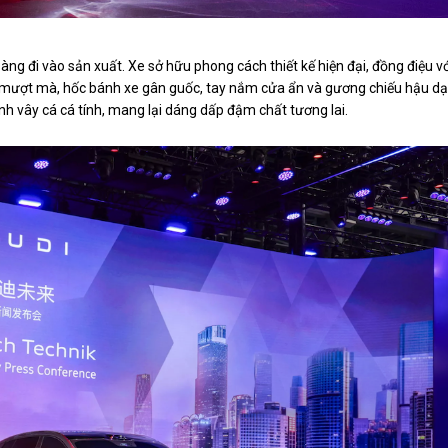
ng đi vào sản xuất. Xe sở hữu phong cách thiết kế hiện đại, đồng điệu vớ
xe mượt mà, hốc bánh xe gân guốc, tay nắm cửa ẩn và gương chiếu hậu d
nh vây cá cá tính, mang lại dáng dấp đậm chất tương lai.