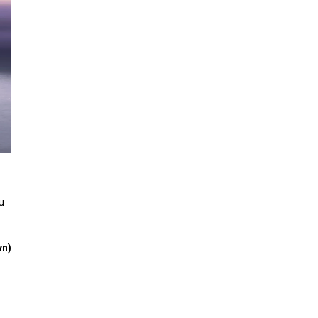
u
vn)