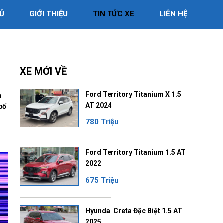
Ủ
GIỚI THIỆU
TIN TỨC XE
LIÊN HỆ
XE MỚI VỀ
Ford Territory Titanium X 1.5
n
AT 2024
bố
780 Triệu
Ford Territory Titanium 1.5 AT
2022
675 Triệu
Hyundai Creta Đặc Biệt 1.5 AT
2025