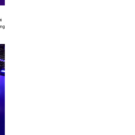
i
ạng