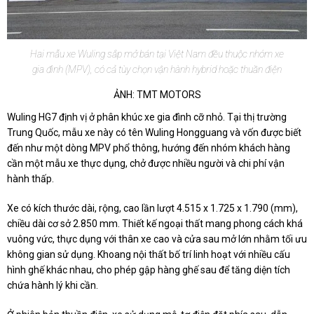
Hai mẫu xe Wuling sắp mở bán tại Việt Nam đều thuộc nhóm xe
gia đình (MPV), có cả tùy chọn vận hành hybrid hoặc thuần điện
ẢNH: TMT MOTORS
Wuling HG7 định vị ở phân khúc xe gia đình cỡ nhỏ. Tại thị trường
Trung Quốc, mẫu xe này có tên Wuling Hongguang và vốn được biết
đến như một dòng MPV phổ thông, hướng đến nhóm khách hàng
cần một mẫu xe thực dụng, chở được nhiều người và chi phí vận
hành thấp.
Xe có kích thước dài, rộng, cao lần lượt 4.515 x 1.725 x 1.790 (mm),
chiều dài cơ sở 2.850 mm. Thiết kế ngoại thất mang phong cách khá
vuông vức, thực dụng với thân xe cao và cửa sau mở lớn nhằm tối ưu
không gian sử dụng. Khoang nội thất bố trí linh hoạt với nhiều cấu
hình ghế khác nhau, cho phép gập hàng ghế sau để tăng diện tích
chứa hành lý khi cần.