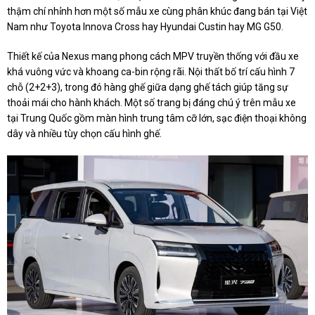
thậm chí nhỉnh hơn một số mẫu xe cùng phân khúc đang bán tại Việt
Nam như Toyota Innova Cross hay Hyundai Custin hay MG G50.
Thiết kế của Nexus mang phong cách MPV truyền thống với đầu xe
khá vuông vức và khoang ca-bin rộng rãi. Nội thất bố trí cấu hình 7
chỗ (2+2+3), trong đó hàng ghế giữa dạng ghế tách giúp tăng sự
thoải mái cho hành khách. Một số trang bị đáng chú ý trên mẫu xe
tại Trung Quốc gồm màn hình trung tâm cỡ lớn, sạc điện thoại không
dây và nhiều tùy chọn cấu hình ghế.