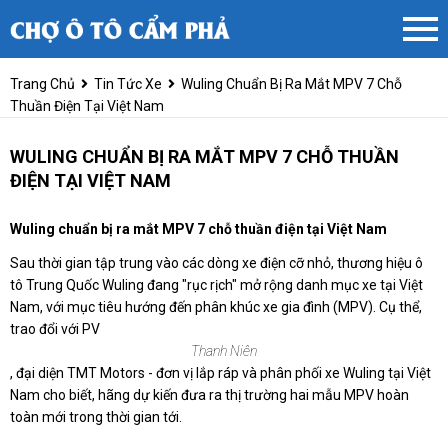
Trang Chủ
Tin Tức Xe
Wuling Chuẩn Bị Ra Mắt MPV 7 Chỗ
Thuần Điện Tại Việt Nam
WULING CHUẨN BỊ RA MẮT MPV 7 CHỖ THUẦN
ĐIỆN TẠI VIỆT NAM
Wuling chuẩn bị ra mắt MPV 7 chỗ thuần điện tại Việt Nam
Sau thời gian tập trung vào các dòng xe điện cỡ nhỏ, thương hiệu ô
tô Trung Quốc Wuling đang "rục rịch" mở rộng danh mục xe tại Việt
Nam, với mục tiêu hướng đến phân khúc xe gia đình (MPV). Cụ thể,
trao đổi với PV
Thanh Niên
, đại diện TMT Motors - đơn vị lắp ráp và phân phối xe Wuling tại Việt
Nam cho biết, hãng dự kiến đưa ra thị trường hai mẫu MPV hoàn
toàn mới trong thời gian tới.