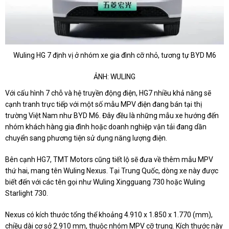
Wuling HG 7 định vị ở nhóm xe gia đình cỡ nhỏ, tương tự BYD M6
ẢNH: WULING
Với cấu hình 7 chỗ và hệ truyền động điện, HG7 nhiều khả năng sẽ
cạnh tranh trực tiếp với một số mẫu MPV điện đang bán tại thị
trường Việt Nam như BYD M6. Đây đều là những mẫu xe hướng đến
nhóm khách hàng gia đình hoặc doanh nghiệp vận tải đang dần
chuyển sang phương tiện sử dụng năng lượng điện.
Bên cạnh HG7, TMT Motors cũng tiết lộ sẽ đưa về thêm mẫu MPV
thứ hai, mang tên Wuling Nexus. Tại Trung Quốc, dòng xe này được
biết đến với các tên gọi như Wuling Xingguang 730 hoặc Wuling
Starlight 730.
Nexus có kích thước tổng thể khoảng 4.910 x 1.850 x 1.770 (mm),
chiều dài cơ sở 2.910 mm, thuộc nhóm MPV cỡ trung. Kích thước này