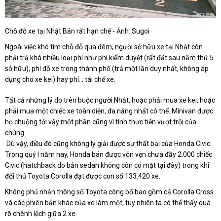
Chỗ đỗ xe tại Nhật Bản rất hạn chế - Ảnh: Sugoi
Ngoài việc khó tìm chỗ đỗ qua đêm, người sở hữu xe tại Nhật còn
phải trả khá nhiều loại phí như phí kiểm duyệt (rất đắt sau năm thứ 5
sở hữu), phí đỗ xe trong thành phố (trả một lần duy nhất, không áp
dụng cho xe kei) hay phí... tái chế xe.
Tất cả những lý do trên buộc người Nhật, hoặc phải mua xe kei, hoặc
phải mua một chiếc xe toàn diện, đa năng nhất có thể. Minivan được
họ chuộng tới vậy một phần cũng vì tính thực tiễn vượt trội của
chúng.
Dù vậy, điều đó cũng không lý giải được sự thất bại của Honda Civic.
Trong quý I năm nay, Honda bán được vỏn vẹn chưa đầy 2.000 chiếc
Civic (hatchback do bản sedan không còn có mặt tại đây) trong khi
đối thủ Toyota Corolla đạt được con số 133.420 xe.
Không phủ nhận thông số Toyota công bố bao gồm cả Corolla Cross
và các phiên bản khác của xe làm một, tuy nhiên ta có thể thấy quá
rõ chênh lệch giữa 2 xe.