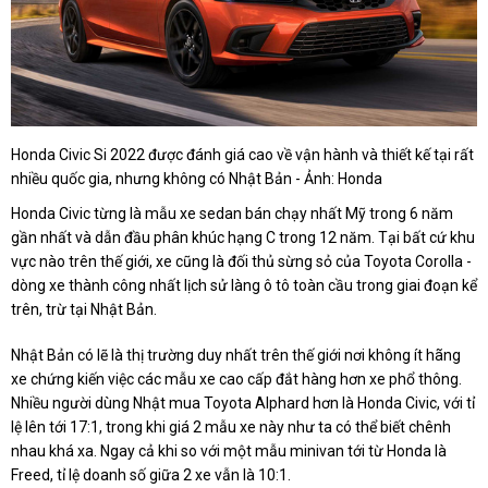
Honda Civic Si 2022 được đánh giá cao về vận hành và thiết kế tại rất
nhiều quốc gia, nhưng không có Nhật Bản - Ảnh: Honda
Honda Civic từng là mẫu xe sedan bán chạy nhất Mỹ trong 6 năm
gần nhất và dẫn đầu phân khúc hạng C trong 12 năm. Tại bất cứ khu
vực nào trên thế giới, xe cũng là đối thủ sừng sỏ của Toyota Corolla -
dòng xe thành công nhất lịch sử làng ô tô toàn cầu trong giai đoạn kể
trên, trừ tại Nhật Bản.
Nhật Bản có lẽ là thị trường duy nhất trên thế giới nơi không ít hãng
xe chứng kiến việc các mẫu xe cao cấp đắt hàng hơn xe phổ thông.
Nhiều người dùng Nhật mua Toyota Alphard hơn là Honda Civic, với tỉ
lệ lên tới 17:1, trong khi giá 2 mẫu xe này như ta có thể biết chênh
nhau khá xa. Ngay cả khi so với một mẫu minivan tới từ Honda là
Freed, tỉ lệ doanh số giữa 2 xe vẫn là 10:1.