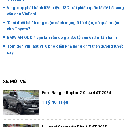
Vingroup phát hành 525 triệu USD trái phiếu quốc tế để bổ sung
vốn cho VinFast
'Chơi đuổi bắt' trong cuộc cách mạng ô tô điện, có quá muộn
cho Toyota?
BMW M4 ODO 4 vạn km vẫn có giá 3,6 tỷ sau 6 năm lăn bánh
Tóm gọn VinFast VF 8 phô diễn khả năng drift trên đường tuyết
dày
XE MỚI VỀ
Ford Ranger Raptor 2.0L 4x4 AT 2024
1 Tỷ 40 Triệu
Hyundai Creta Đặc Biệt 1.5 AT 2025