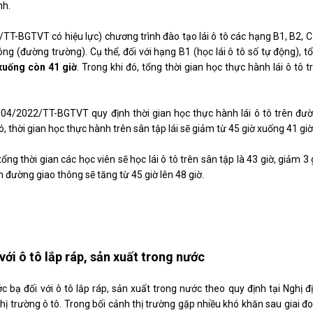
nh.
TT-BGTVT có hiệu lực) chương trình đào tạo lái ô tô các hạng B1, B2, C
ông (đường trường). Cụ thể, đối với hạng B1 (học lái ô tô số tự động), t
 xuống còn 41 giờ
. Trong khi đó, tổng thời gian học thực hành lái ô tô t
ư 04/2022/TT-BGTVT quy định thời gian học thực hành lái ô tô trên đư
đó, thời gian học thực hành trên sân tập lái sẽ giảm từ 45 giờ xuống 41 giờ
ổng thời gian các học viên sẽ học lái ô tô trên sân tập là 43 giờ, giảm 3 
ên đường giao thông sẽ tăng từ 45 giờ lên 48 giờ.
ới ô tô lắp ráp, sản xuất trong nước
c bạ đối với ô tô lắp ráp, sản xuất trong nước theo quy định tại Nghị đ
ị trường ô tô. Trong bối cảnh thị trường gặp nhiều khó khăn sau giai đ