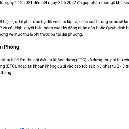
 từ ngày 1.12.2021 đến hết ngày 31.5.2022 đã góp phần tháo gỡ khó kh
hiệu lực. Lệ phí trước bạ đối với ô tô lắp ráp, sản xuất trong nước sẽ lại
P và các Nghị quyết hiện hành của Hội đồng nhân dân hoặc Quyết định h
ơng về mức thu lệ phí trước bạ tại địa phương.
Hải Phòng
ển khai thí điểm thu phí điện tử không dừng (ETC) và dừng thu phí thủ cô
g (ETC), hoặc tài khoản không đủ đi vào cao tốc sẽ bị xử phạt từ 2 - 3 tr
 tháng.