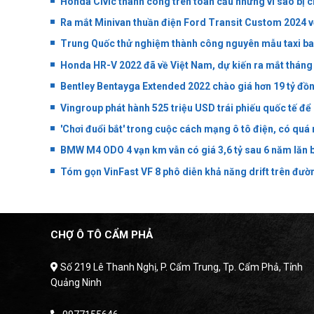
Honda Civic thành công trên toàn cầu nhưng vì sao bị c
Ra mắt Minivan thuần điện Ford Transit Custom 2024 vớ
Trung Quốc thử nghiệm thành công nguyên mẫu taxi bay
Honda HR-V 2022 đã về Việt Nam, dự kiến ra mắt tháng
Bentley Bentayga Extended 2022 chào giá hơn 19 tỷ đồn
Vingroup phát hành 525 triệu USD trái phiếu quốc tế để
'Chơi đuổi bắt' trong cuộc cách mạng ô tô điện, có qu
BMW M4 ODO 4 vạn km vẫn có giá 3,6 tỷ sau 6 năm lăn 
Tóm gọn VinFast VF 8 phô diễn khả năng drift trên đườ
CHỢ Ô TÔ CẨM PHẢ
Số 219 Lê Thanh Nghị, P. Cẩm Trung, Tp. Cẩm Phả, Tỉnh
Quảng Ninh