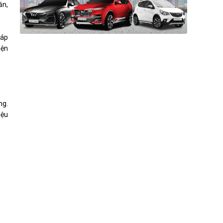
ăn,
 áp
iện
ng.
iệu