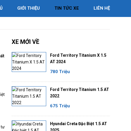
Ủ
GIỚI THIỆU
TIN TỨC XE
LIÊN HỆ
XE MỚI VỀ
Ford Territory Titanium X 1.5
uất
AT 2024
780 Triệu
Ford Territory Titanium 1.5 AT
iệt
2022
675 Triệu
Hyundai Creta Đặc Biệt 1.5 AT
 tư
2025