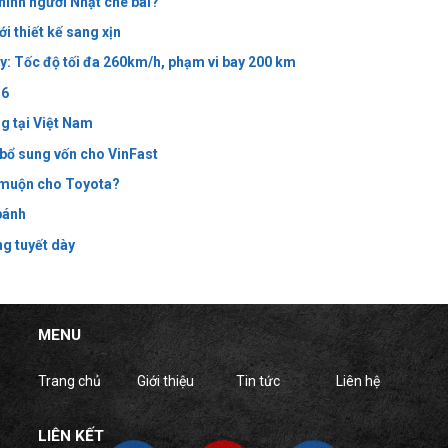
hính người Nhật chê bai?
i thiết kế sang xịn
: Tốc độ tối đa 260km/h, phạm vi bay 200 km
 6
g tại Việt Nam
 bổ sung vốn cho VinFast
á muộn cho Toyota?
bánh
ng tuyết dày
MENU
Trang chủ
Giới thiệu
Tin tức
Liên hệ
LIÊN KẾT