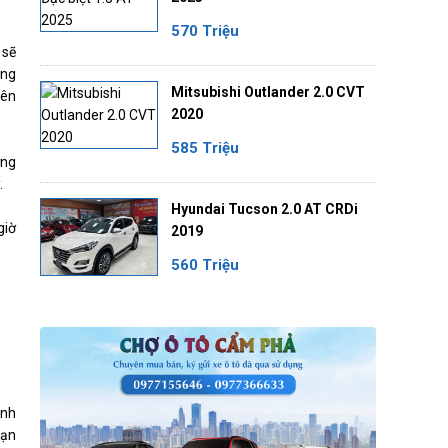
570 Triệu
 sẽ
ổng
Mitsubishi Outlander 2.0 CVT
rên
2020
585 Triệu
ờng
.
Hyundai Tucson 2.0 AT CRDi
giờ
2019
560 Triệu
ịnh
oạn