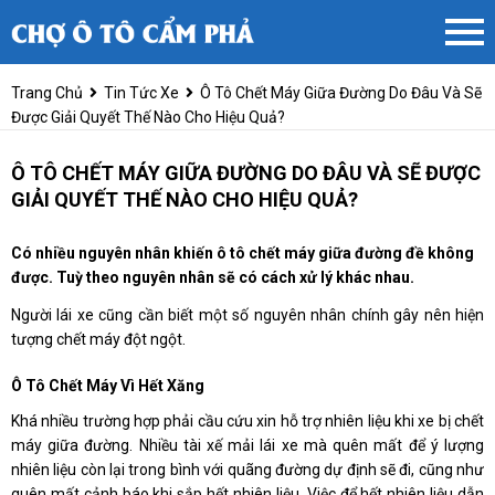
Trang Chủ
Tin Tức Xe
Ô Tô Chết Máy Giữa Đường Do Đâu Và Sẽ
Được Giải Quyết Thế Nào Cho Hiệu Quả?
Ô TÔ CHẾT MÁY GIỮA ĐƯỜNG DO ĐÂU VÀ SẼ ĐƯỢC
GIẢI QUYẾT THẾ NÀO CHO HIỆU QUẢ?
Có nhiều nguyên nhân khiến ô tô chết máy giữa đường đề không
được. Tuỳ theo nguyên nhân sẽ có cách xử lý khác nhau.
Người lái xe cũng cần biết một số nguyên nhân chính gây nên hiện
tượng chết máy đột ngột.
Ô Tô Chết Máy Vì Hết Xăng
Khá nhiều trường hợp phải cầu cứu xin hỗ trợ nhiên liệu khi xe bị chết
máy giữa đường. Nhiều tài xế mải lái xe mà quên mất để ý lượng
nhiên liệu còn lại trong bình với quãng đường dự định sẽ đi, cũng như
quên mất cảnh báo khi sắp hết nhiên liệu. Việc để hết nhiên liệu dẫn