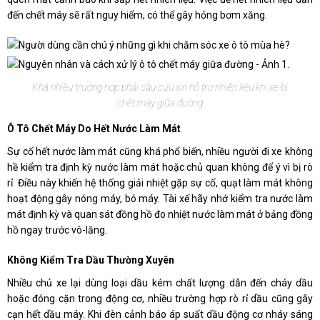
đến chết máy sẽ rất nguy hiểm, có thể gây hỏng bơm xăng.
Khá nhiều trường hợp phải cầu cứu xin hỗ trợ nhiên liệu khi xe bị
chết máy giữa đường
Ô Tô Chết Máy Do Hết Nước Làm Mát
Sự cố hết nước làm mát cũng khá phổ biến, nhiều người đi xe không
hề kiểm tra định kỳ nước làm mát hoặc chủ quan không để ý vì bị rò
rỉ. Điều này khiến hệ thống giải nhiệt gặp sự cố, quạt làm mát không
hoạt động gây nóng máy, bó máy. Tài xế hãy nhớ kiểm tra nước làm
mát định kỳ và quan sát đồng hồ đo nhiệt nước làm mát ở bảng đồng
hồ ngay trước vô-lăng.
Không Kiểm Tra Dầu Thường Xuyên
Nhiều chủ xe lại dùng loại dầu kém chất lượng dẫn đến cháy dầu
hoặc đóng cặn trong động cơ, nhiều trường hợp rò rỉ dầu cũng gây
cạn hết dầu máy. Khi đèn cảnh báo áp suất dầu động cơ nháy sáng