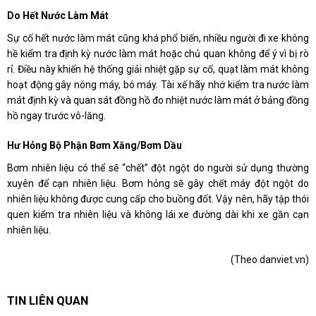
Do Hết Nước Làm Mát
Sự cố hết nước làm mát cũng khá phổ biến, nhiều người đi xe không
hề kiểm tra định kỳ nước làm mát hoặc chủ quan không để ý vì bị rò
rỉ. Điều này khiến hệ thống giải nhiệt gặp sự cố, quạt làm mát không
hoạt động gây nóng máy, bó máy. Tài xế hãy nhớ kiểm tra nước làm
mát định kỳ và quan sát đồng hồ đo nhiệt nước làm mát ở bảng đồng
hồ ngay trước vô-lăng.
Hư Hỏng Bộ Phận Bơm Xăng/bơm Dầu
Bơm nhiên liệu có thể sẽ “chết” đột ngột do người sử dụng thường
xuyên để cạn nhiên liệu. Bơm hỏng sẽ gây chết máy đột ngột do
nhiên liệu không được cung cấp cho buồng đốt. Vậy nên, hãy tập thói
quen kiểm tra nhiên liệu và không lái xe đường dài khi xe gần cạn
nhiên liệu.
(Theo danviet.vn)
TIN LIÊN QUAN