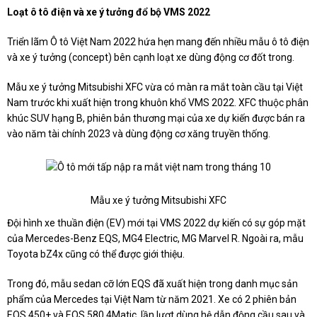
Loạt ô tô điện và xe ý tưởng đổ bộ VMS 2022
Triển lãm Ô tô Việt Nam 2022 hứa hẹn mang đến nhiều mẫu ô tô điện
và xe ý tưởng (concept) bên cạnh loạt xe dùng động cơ đốt trong.
Mẫu xe ý tưởng Mitsubishi XFC vừa có màn ra mắt toàn cầu tại Việt
Nam trước khi xuất hiện trong khuôn khổ VMS 2022. XFC thuộc phân
khúc SUV hạng B, phiên bản thương mại của xe dự kiến được bán ra
vào năm tài chính 2023 và dùng động cơ xăng truyền thống.
Mẫu xe ý tưởng Mitsubishi XFC
Đội hình xe thuần điện (EV) mới tại VMS 2022 dự kiến có sự góp mặt
của Mercedes-Benz EQS, MG4 Electric, MG Marvel R. Ngoài ra, mẫu
Toyota bZ4x cũng có thể được giới thiệu.
Trong đó, mẫu sedan cỡ lớn EQS đã xuất hiện trong danh mục sản
phẩm của Mercedes tại Việt Nam từ năm 2021. Xe có 2 phiên bản
EQS 450+ và EQS 580 4Matic, lần lượt dùng hệ dẫn động cầu sau và