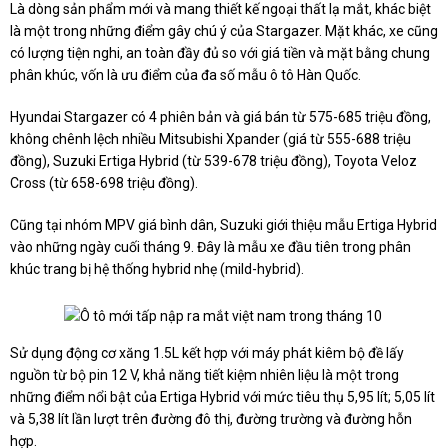
Là dòng sản phẩm mới và mang thiết kế ngoại thất lạ mắt, khác biệt
là một trong những điểm gây chú ý của Stargazer. Mặt khác, xe cũng
có lượng tiện nghi, an toàn đầy đủ so với giá tiền và mặt bằng chung
phân khúc, vốn là ưu điểm của đa số mẫu ô tô Hàn Quốc.
Hyundai Stargazer có 4 phiên bản và giá bán từ 575-685 triệu đồng,
không chênh lệch nhiều Mitsubishi Xpander (giá từ 555-688 triệu
đồng), Suzuki Ertiga Hybrid (từ 539-678 triệu đồng), Toyota Veloz
Cross (từ 658-698 triệu đồng).
Cũng tại nhóm MPV giá bình dân, Suzuki giới thiệu mẫu Ertiga Hybrid
vào những ngày cuối tháng 9. Đây là mẫu xe đầu tiên trong phân
khúc trang bị hệ thống hybrid nhẹ (mild-hybrid).
Sử dụng động cơ xăng 1.5L kết hợp với máy phát kiêm bộ đề lấy
nguồn từ bộ pin 12 V, khả năng tiết kiệm nhiên liệu là một trong
những điểm nổi bật của Ertiga Hybrid với mức tiêu thụ 5,95 lít; 5,05 lít
và 5,38 lít lần lượt trên đường đô thị, đường trường và đường hỗn
hợp.