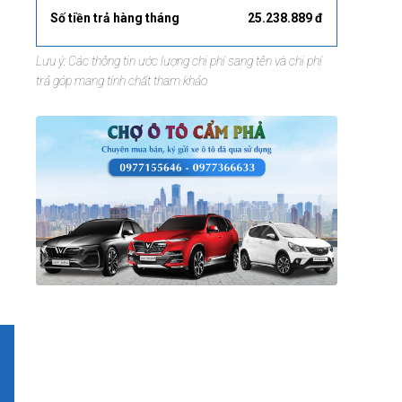
Số tiền trả hàng tháng
25.238.889 đ
Lưu ý: Các thông tin ước lượng chi phí sang tên và chi phí
trả góp mang tính chất tham khảo