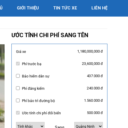
Ủ
GIỚI THIỆU
TIN TỨC XE
LIÊN HỆ
ƯỚC TÍNH CHI PHÍ SANG TÊN
1,180,000,000 đ
Giá xe
23,600,000 đ
Phí trước bạ
437.000 đ
Bảo hiểm dân sự
240.000 đ
Phí đăng kiểm
1.560.000 đ
Phí bảo trì đường bộ
500.000 đ
Ước tính chi phí đổi biển
Sang