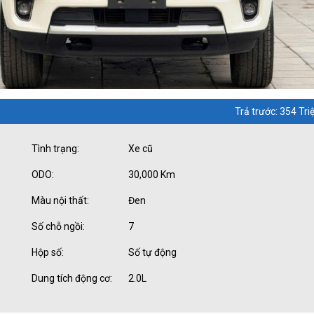
Trả trước: 354 Tri
Tình trạng:
Xe cũ
ODO:
30,000 Km
Màu nội thất:
Đen
Số chỗ ngồi:
7
Hộp số:
Số tự động
Dung tích động cơ:
2.0L