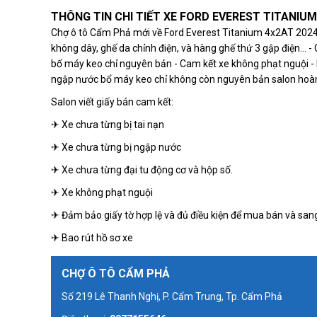
THÔNG TIN CHI TIẾT XE FORD EVEREST TITANIUM 
Chợ ô tô Cẩm Phả mới về Ford Everest Titanium 4x2AT 2024. T
không dây, ghế da chỉnh điện, và hàng ghế thứ 3 gập điện..
bổ máy keo chỉ nguyên bản - Cam kết xe không phạt nguội - 
ngập nước bổ máy keo chỉ không còn nguyên bản salon hoàn l
Salon viết giấy bán cam kết:
✈ Xe chưa từng bị tai nạn
✈ Xe chưa từng bị ngập nước
✈ Xe chưa từng đại tu động cơ và hộp số.
✈ Xe không phạt nguội
✈ Đảm bảo giấy tờ hợp lệ và đủ điều kiện để mua bán và sang
✈ Bao rút hồ sơ xe
CHỢ Ô TÔ CẨM PHẢ
Số 219 Lê Thanh Nghị, P. Cẩm Trung, Tp. Cẩm Phả