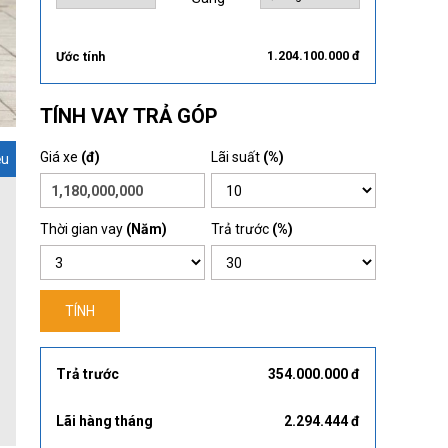
1.204.100.000 đ
Ước tính
TÍNH VAY TRẢ GÓP
Giá xe
(đ)
Lãi suất
(%)
ệu
Thời gian vay
(Năm)
Trả trước
(%)
TÍNH
Trả trước
354.000.000 đ
Lãi hàng tháng
2.294.444 đ