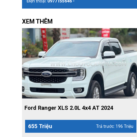
Điện thoại:
0977155646 -
XEM THÊM
Ford Ranger XLS 2.0L 4x4 AT 2024
655 Triệu
Trả trước: 196 Triệu