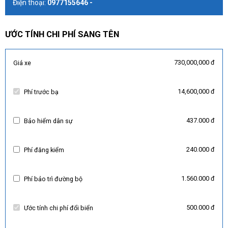
Điện thoại:
0977155646 -
ƯỚC TÍNH CHI PHÍ SANG TÊN
730,000,000 đ
Giá xe
14,600,000 đ
Phí trước bạ
437.000 đ
Bảo hiểm dân sự
240.000 đ
Phí đăng kiểm
1.560.000 đ
Phí bảo trì đường bộ
500.000 đ
Ước tính chi phí đổi biển