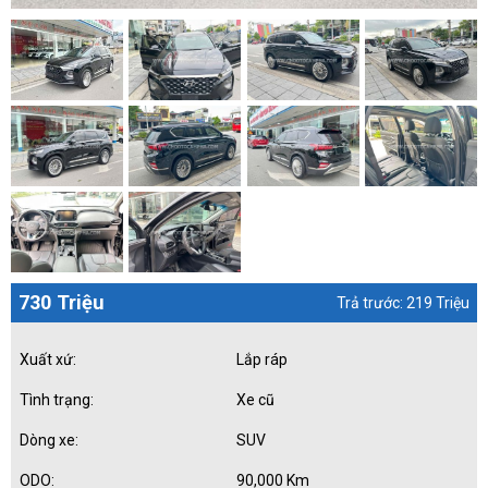
730 Triệu
Trả trước: 219 Triệu
Xuất xứ:
Lắp ráp
Tình trạng:
Xe cũ
Dòng xe:
SUV
ODO:
90,000 Km