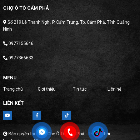
CHỢ Ô TÔ CẨM PHẢ
Số 219 Lê Thanh Nghị, P. Cẩm Trung, Tp. Cẩm Phả, Tỉnh Quảng
Ninh
0977155646
0977366633
MENU
Trang chủ
Giới thiệu
Tin tức
Liên hệ
LIÊN KẾT
Bản quyền thuộc về Chợ Ô Tô Cẩm Phả -
Thiết kế bởi