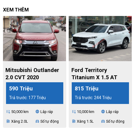
XEM THÊM
Mitsubishi Outlander
Ford Territory
2.0 CVT 2020
Titanium X 1.5 AT
2025
590 Triệu
815 Triệu
Trả trước: 177 Triệu
Trả trước: 244 Triệu
50,000 km
Lắp ráp
10,000 km
Lắp ráp
add_road
language
add_road
language
Xăng 2.0L
Số tự động
Xăng 1.5L
Số tự động
ev_station
directions_car
ev_station
directions_car