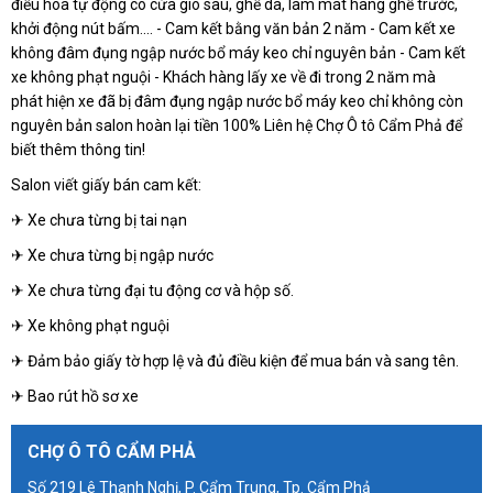
điều hòa tự động có cửa gió sau, ghế da, làm mát hàng ghế trước,
khởi động nút bấm.... - Cam kết bằng văn bản 2 năm - Cam kết xe
không đâm đụng ngập nước bổ máy keo chỉ nguyên bản - Cam kết
xe không phạt nguội - Khách hàng lấy xe về đi trong 2 năm mà
phát hiện xe đã bị đâm đụng ngập nước bổ máy keo chỉ không còn
nguyên bản salon hoàn lại tiền 100% Liên hệ Chợ Ô tô Cẩm Phả để
biết thêm thông tin!
Salon viết giấy bán cam kết:
✈ Xe chưa từng bị tai nạn
✈ Xe chưa từng bị ngập nước
✈ Xe chưa từng đại tu động cơ và hộp số.
✈ Xe không phạt nguội
✈ Đảm bảo giấy tờ hợp lệ và đủ điều kiện để mua bán và sang tên.
✈ Bao rút hồ sơ xe
CHỢ Ô TÔ CẨM PHẢ
Số 219 Lê Thanh Nghị, P. Cẩm Trung, Tp. Cẩm Phả