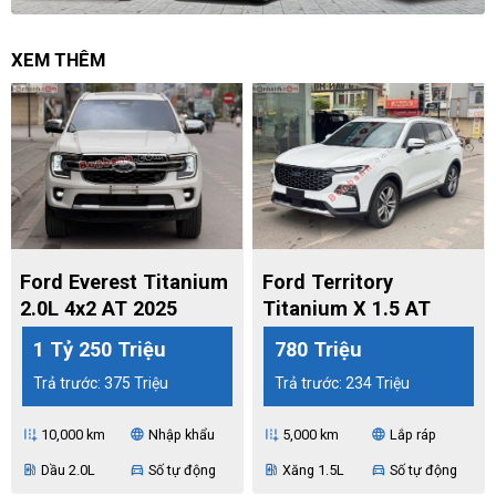
XEM THÊM
Ford Everest Titanium
Ford Territory
2.0L 4x2 AT 2025
Titanium X 1.5 AT
2024
1 Tỷ 250 Triệu
780 Triệu
Trả trước: 375 Triệu
Trả trước: 234 Triệu
10,000 km
Nhập khẩu
5,000 km
Lắp ráp
add_road
language
add_road
language
Dầu 2.0L
Số tự động
Xăng 1.5L
Số tự động
ev_station
directions_car
ev_station
directions_car