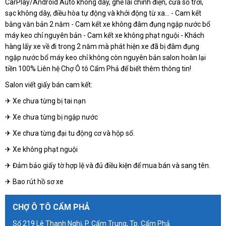
CarPlay/Android Auto không dây, ghế lái chỉnh điện, cửa sổ trời,
sạc không dây, điều hòa tự động và khởi động từ xa... - Cam kết
bằng văn bản 2 năm - Cam kết xe không đâm đụng ngập nước bổ
máy keo chỉ nguyên bản - Cam kết xe không phạt nguội - Khách
hàng lấy xe về đi trong 2 năm mà phát hiện xe đã bị đâm đụng
ngập nước bổ máy keo chỉ không còn nguyên bản salon hoàn lại
tiền 100% Liên hệ Chợ Ô tô Cẩm Phả để biết thêm thông tin!
Salon viết giấy bán cam kết:
✈ Xe chưa từng bị tai nạn
✈ Xe chưa từng bị ngập nước
✈ Xe chưa từng đại tu động cơ và hộp số.
✈ Xe không phạt nguội
✈ Đảm bảo giấy tờ hợp lệ và đủ điều kiện để mua bán và sang tên.
✈ Bao rút hồ sơ xe
CHỢ Ô TÔ CẨM PHẢ
Số 219 Lê Thanh Nghị, P. Cẩm Trung, Tp. Cẩm Phả