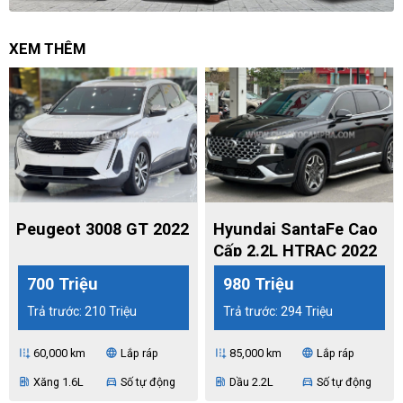
XEM THÊM
Peugeot 3008 GT 2022
Hyundai SantaFe Cao
Cấp 2.2L HTRAC 2022
700 Triệu
980 Triệu
Trả trước: 210 Triệu
Trả trước: 294 Triệu
60,000 km
Lắp ráp
85,000 km
Lắp ráp
add_road
language
add_road
language
Xăng 1.6L
Số tự động
Dầu 2.2L
Số tự động
ev_station
directions_car
ev_station
directions_car