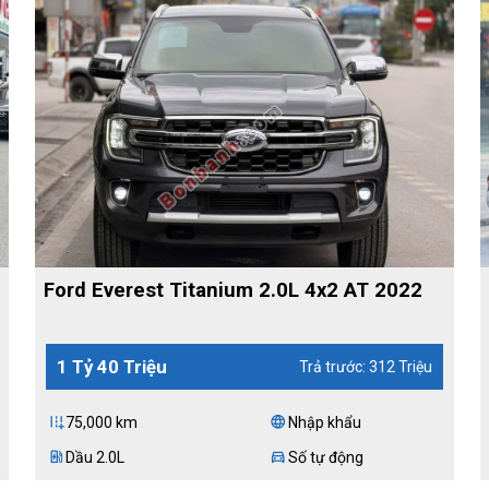
Ford Everest Titanium 2.0L 4x2 AT 2022
1 Tỷ 40 Triệu
Trả trước: 312 Triệu
75,000 km
Nhập khẩu
add_road
language
Dầu 2.0L
Số tự động
ev_station
directions_car