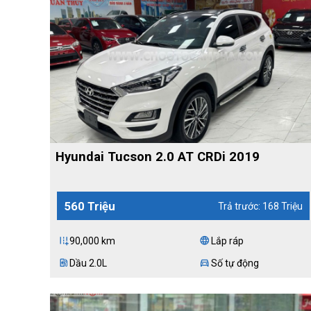
Hyundai Tucson 2.0 AT CRDi 2019
560 Triệu
Trả trước: 168 Triệu
90,000 km
Lắp ráp
add_road
language
Dầu 2.0L
Số tự động
ev_station
directions_car