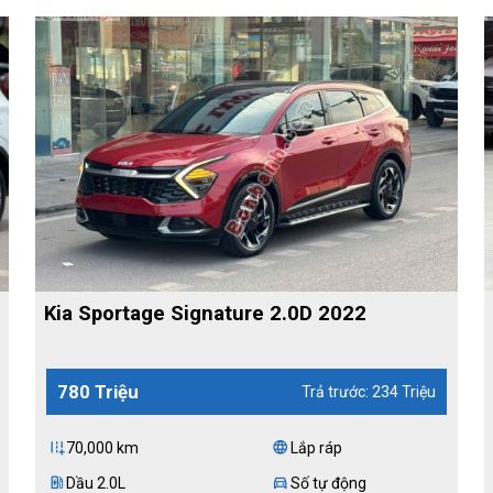
Kia Sportage Signature 2.0D 2022
780 Triệu
Trả trước: 234 Triệu
70,000 km
Lắp ráp
add_road
language
Dầu 2.0L
Số tự động
ev_station
directions_car