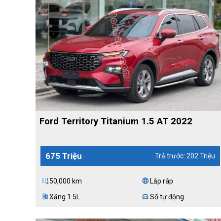
Ford Territory Titanium 1.5 AT 2022
675 Triệu
Trả trước: 202 Triệu
50,000 km
Lắp ráp
add_road
language
Xăng 1.5L
Số tự động
ev_station
directions_car