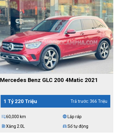
Mercedes Benz GLC 200 4Matic 2021
1 Tỷ 220 Triệu
Trả trước: 366 Triệu
60,000 km
Lắp ráp
add_road
language
Xăng 2.0L
Số tự động
ev_station
directions_car