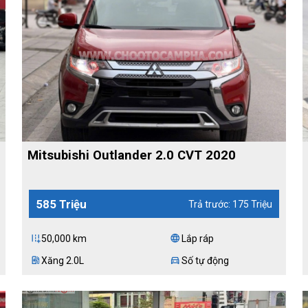
Mitsubishi Outlander 2.0 CVT 2020
585 Triệu
Trả trước: 175 Triệu
50,000 km
Lắp ráp
add_road
language
Xăng 2.0L
Số tự động
ev_station
directions_car