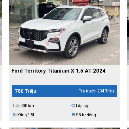
Ford Territory Titanium X 1.5 AT 2024
780 Triệu
Trả trước: 234 Triệu
5,000 km
Lắp ráp
add_road
language
Xăng 1.5L
Số tự động
ev_station
directions_car